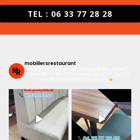
TEL : 06 33 77 28 28
mobiliersrestaurant
Vendeur de #piedsdetable #plateauxdetable #fauteuil
#chaise #banquette pour restaurant, bars, hôtel…
Trouvez
vos #mobiliers idéaux pour vos CHR