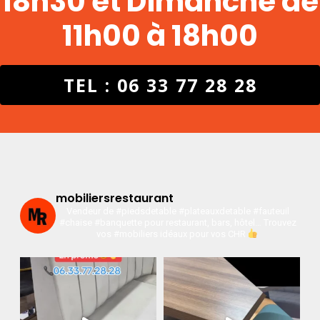
18h30 et Dimanche de
11h00 à 18h00
TEL : 06 33 77 28 28
mobiliersrestaurant
Vendeur de #piedsdetable #plateauxdetable #fauteuil
#chaise #banquette pour restaurant, bars, hôtel…
Trouvez
vos #mobiliers idéaux pour vos CHR