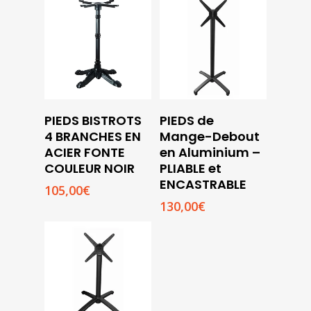
était :
est :
135,00€.
120,00€.
PIEDS BISTROTS
PIEDS de
Ajouter
Ajouter
4 BRANCHES EN
Mange-Debout
Au
Au
ACIER FONTE
en Aluminium –
Panier
Panier
COULEUR NOIR
PLIABLE et
ENCASTRABLE
105,00
€
130,00
€