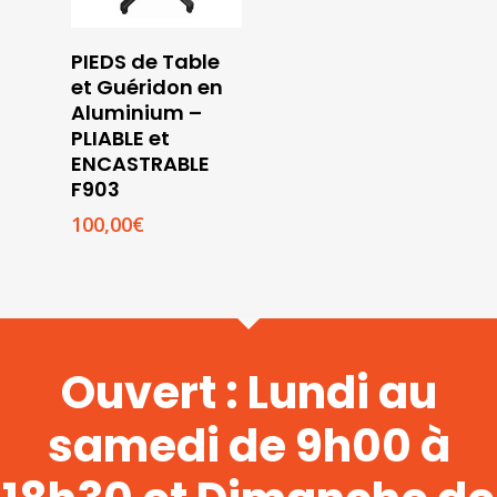
Choix
PIEDS de Table
Des
et Guéridon en
Options
Aluminium –
PLIABLE et
ENCASTRABLE
F903
100,00
€
Ouvert : Lundi au
samedi de 9h00 à