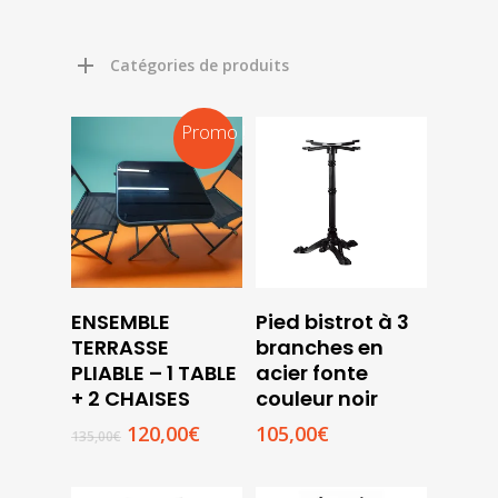
Catégories de produits
Promo !
ENSEMBLE
Pied bistrot à 3
Ajouter
Ajouter
TERRASSE
branches en
Au
Au
PLIABLE – 1 TABLE
acier fonte
Panier
Panier
+ 2 CHAISES
couleur noir
Le
Le
120,00
€
105,00
€
135,00
€
prix
prix
initial
actuel