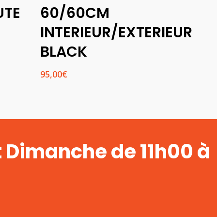
UTE
60/60CM
INTERIEUR/EXTERIEUR
BLACK
95,00
€
€
t Dimanche de 11h00 à