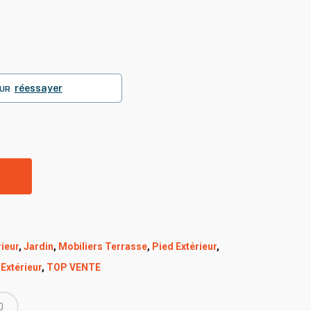
Le
prix
actuel
est :
.
120,00€.
réessayer
UR
R
ieur
,
Jardin
,
Mobiliers Terrasse
,
Pied Extérieur
,
Extérieur
,
TOP VENTE
0