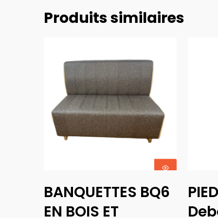
Produits similaires
Choix Des
BANQUETTES BQ6
PIE
Options
EN BOIS ET
Deb