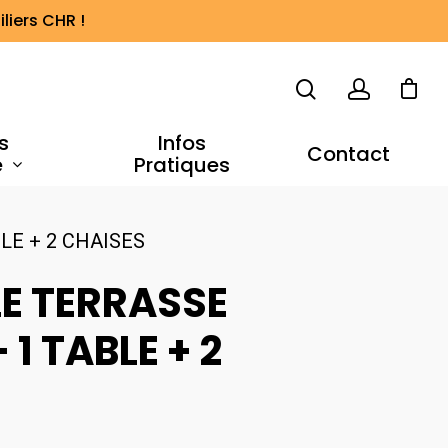
liers CHR !
s
Infos
Contact
e
Pratiques
LE + 2 CHAISES
E TERRASSE
 1 TABLE + 2