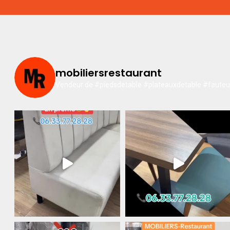
mobiliersrestaurant
Vendeur de #piedsdetable #plateauxdetable #fauteuil