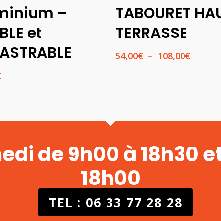
minium –
TABOURET HA
BLE et
TERRASSE
ASTRABLE
Plage
54,00
€
–
108,00
€
de
€
prix :
54,00€
à
108,00
medi de 9h00 à 18h30 e
18h00
TEL : 06 33 77 28 28