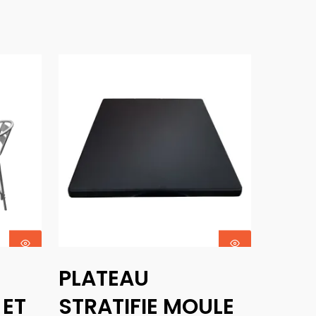
Ajouter Au
PLATEAU
Panier
 ET
STRATIFIE MOULE