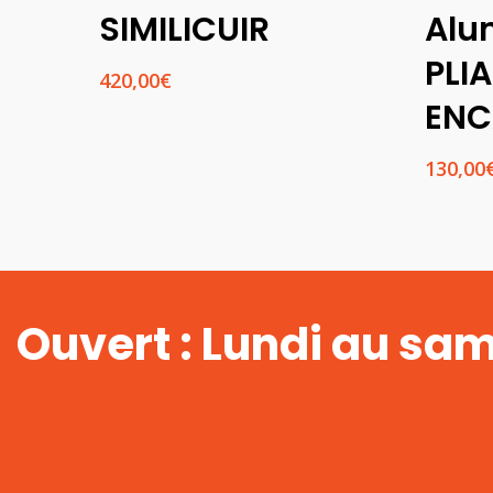
SIMILICUIR
Alu
PLIA
420,00
€
ENC
130,00
Ouvert : Lundi au sa