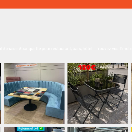
 #chaise #banquette pour restaurant, bars, hôtel…
Trouvez vos #mobil