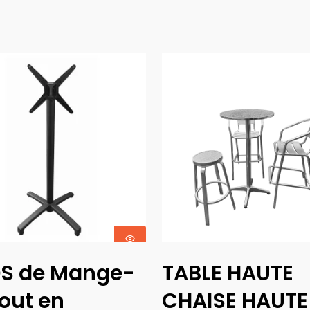
Ajouter Au
Choix Des
DS de Mange-
TABLE HAUTE
Panier
Options
out en
CHAISE HAUTE