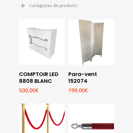
Catégories de produits
Choix
COMPTOIR LED
Para-vent
Des
Ajouter
8808 BLANC
152074
Options
Au
500,00
€
199,00
€
Panier