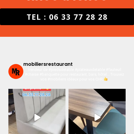
TEL : 06 33 77 28 28
mobiliersrestaurant
Vendeur de #piedsdetable #plateauxdetable #fauteuil
#chaise #banquette pour restaurant, bars, hôtel…
Trouvez
vos #mobiliers idéaux pour vos CHR