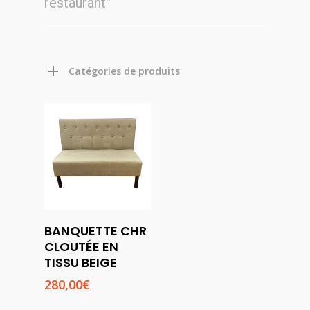
restaurant”
Catégories de produits
Choix
BANQUETTE CHR
Des
CLOUTÉE EN
Options
TISSU BEIGE
280,00
€