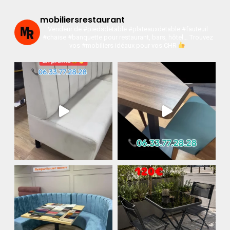
mobiliersrestaurant
Vendeur de #piedsdetable #plateauxdetable #fauteuil
#chaise #banquette pour restaurant, bars, hôtel…
Trouvez
vos #mobiliers idéaux pour vos CHR