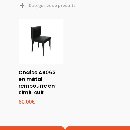
Catégories de produits
Chaise AR063
Ajouter
en métal
Au
rembourré en
Panier
simili cuir
60,00
€