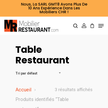
Nous, La SARL GMT8 Avons Plus De
10 Ans Expérience Dans Les
Mobiliers CHR !
Table
Hit enter to search or ESC to close
Restaurant
Tri par défaut
Accueil
3 résultats affichés
Produits identifiés “Table