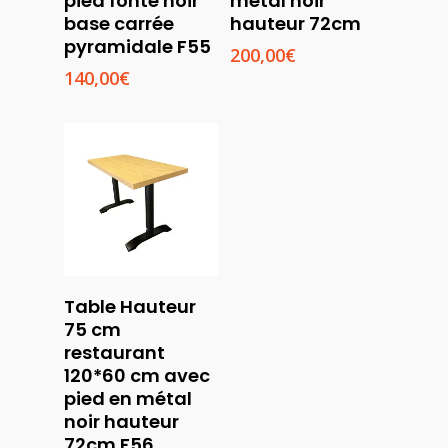
pied fonte noir
métal noir
base carrée
hauteur 72cm
pyramidale F55
200,00
€
140,00
€
Lire La Suite
Table Hauteur
75 cm
restaurant
120*60 cm avec
pied en métal
noir hauteur
72cm F56