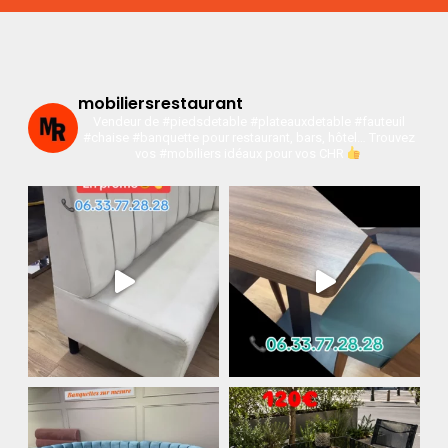
mobiliersrestaurant
Vendeur de #piedsdetable #plateauxdetable #fauteuil
#chaise #banquette pour restaurant, bars, hôtel…
Trouvez
vos #mobiliers idéaux pour vos CHR