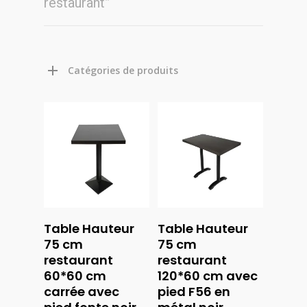
restaurant”
Catégories de produits
Table Hauteur
Table Hauteur
Ajouter
Ajouter
75 cm
75 cm
Au
Au
restaurant
restaurant
Panier
Panier
60*60 cm
120*60 cm avec
carrée avec
pied F56 en