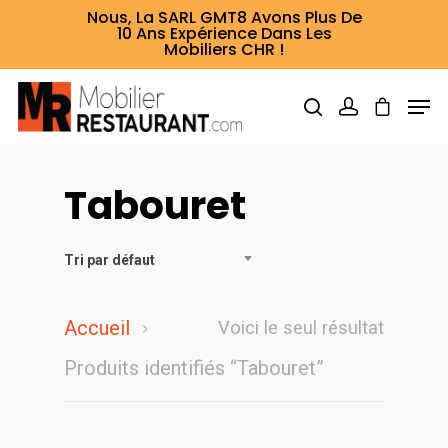
Nous, La SARL GMT8 Avons Plus De
10 Ans Expérience Dans Les
Mobiliers CHR !
Tabouret
Hit enter to search or ESC to close
Tri par défaut
Accueil
Voici le seul résultat
Produits identifiés “Tabouret”