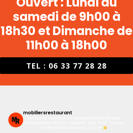
Ouvert : Lundi au
samedi de 9h00 à
18h30 et Dimanche de
11h00 à 18h00
TEL : 06 33 77 28 28
mobiliersrestaurant
Vendeur de #piedsdetable #plateauxdetable #fauteuil
#chaise #banquette pour restaurant, bars, hôtel…
Trouvez
vos #mobiliers idéaux pour vos CHR