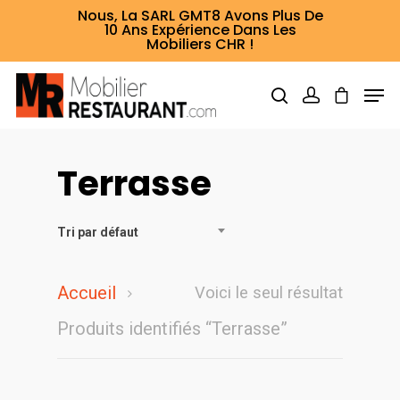
Nous, La SARL GMT8 Avons Plus De
10 Ans Expérience Dans Les
Mobiliers CHR !
Terrasse
Hit enter to search or ESC to close
Tri par défaut
Accueil
Voici le seul résultat
Produits identifiés “Terrasse”