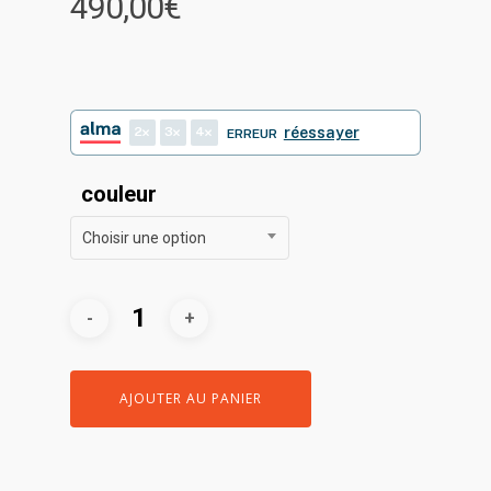
490,00
€
2
3
4
réessayer
ERREUR
couleur
Choisir une option
AJOUTER AU PANIER