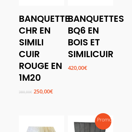
Choix
BANQUETTE
BANQUETTES
Des
Ajouter
Options
Au
CHR EN
BQ6 EN
Panier
SIMILI
BOIS ET
CUIR
SIMILICUIR
ROUGE EN
420,00
€
1M20
Le
Le
250,00
€
380,00
€
prix
prix
initial
actuel
était :
est :
380,00€.
250,00€.
Promo !