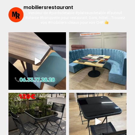
mobiliersrestaurant
Vendeur de #piedsdetable #plateauxdetable #fauteuil
#chaise #banquette pour restaurant, bars, hôtel…
Trouvez
vos #mobiliers idéaux pour vos CHR