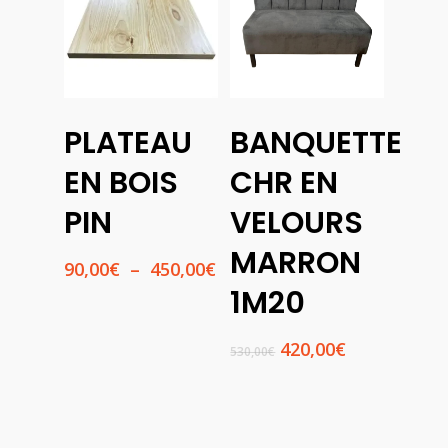
Choix
PLATEAU
BANQUETTE
Des
Ajouter
Options
Au
EN BOIS
CHR EN
Panier
PIN
VELOURS
MARRON
Plage
90,00
€
–
450,00
€
de
1M20
prix :
90,00€
Le
Le
420,00
€
530,00
€
à
prix
prix
450,00€
initial
actuel
était :
est :
530,00€.
420,00€.