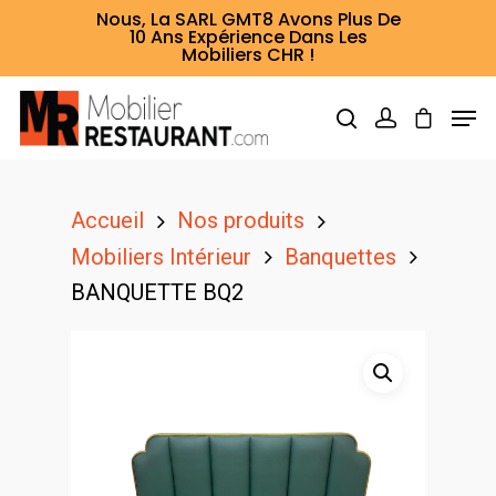
Nous, La SARL GMT8 Avons Plus De
10 Ans Expérience Dans Les
Mobiliers CHR !
Hit enter to search or ESC to close
Accueil
Nos produits
Mobiliers Intérieur
Banquettes
BANQUETTE BQ2