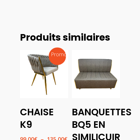
Produits similaires
Promo !
Choix
Choix
CHAISE
BANQUETTES
Des
Des
Options
Options
K9
BQ5 EN
SIMILICUIR
Plage
99,00
€
–
135,00
€