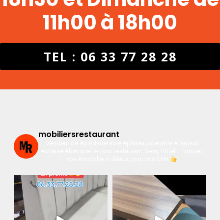
11h00 à 18h00
TEL : 06 33 77 28 28
mobiliersrestaurant
Vendeur de #piedsdetable #plateauxdetable #fauteuil
#chaise #banquette pour restaurant, bars, hôtel…
Trouvez
vos #mobiliers idéaux pour vos CHR