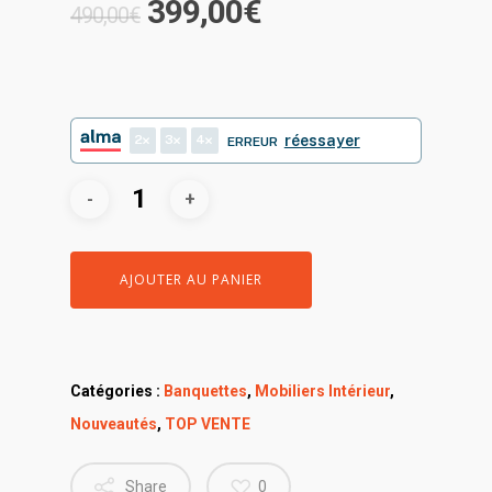
Le
Le
399,00
€
490,00
€
prix
prix
initial
actuel
était :
est :
490,00€.
399,00€.
2
3
4
réessayer
ERREUR
AJOUTER AU PANIER
Catégories :
Banquettes
,
Mobiliers Intérieur
,
Nouveautés
,
TOP VENTE
Share
0