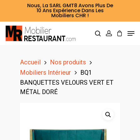
Nous, La SARL GMT8 Avons Plus De
10 Ans Expérience Dans Les
Mobiliers CHR !
Hit enter to search or ESC to close
Accueil
Nos produits
Mobiliers Intérieur
BQ1
BANQUETTES VELOURS VERT ET
MÉTAL DORÉ