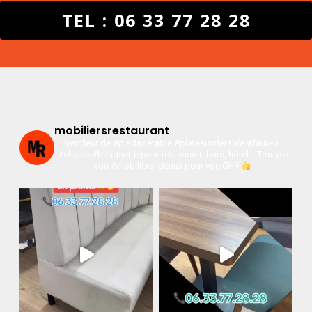
TEL : 06 33 77 28 28
mobiliersrestaurant
Vendeur de #piedsdetable #plateauxdetable #fauteuil
#chaise #banquette pour restaurant, bars, hôtel…
Trouvez
vos #mobiliers idéaux pour vos CHR