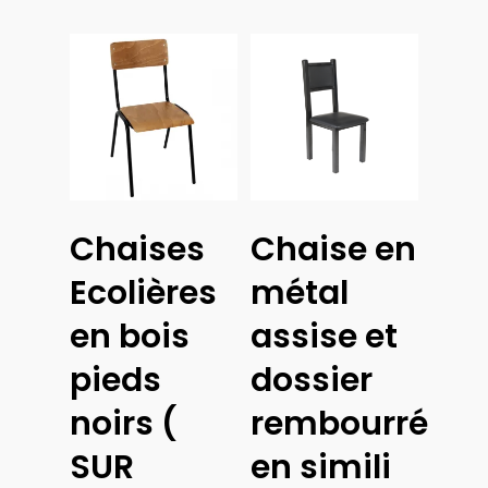
Choix
Chaises
Chaise en
Des
Ajouter
Options
Au
Ecolières
métal
Panier
en bois
assise et
pieds
dossier
noirs (
rembourré
SUR
en simili