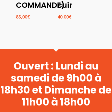
COMMANDE)
cuir
85,00
€
40,00
€
Ouvert : Lundi au
samedi de 9h00 à
18h30 et Dimanche de
11h00 à 18h00