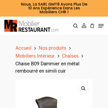
Nous, La SARL GMT8 Avons Plus De
10 Ans Expérience Dans Les
Mobiliers CHR !
Hit enter to search or ESC to close
Accueil
Nos produits
Mobiliers Intérieur
Chaises
Chaise B09 Dammier en métal
rembourré en simili cuir