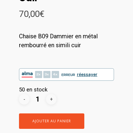
70,00
€
Chaise B09 Dammier en métal
rembourré en simili cuir
2
3
4
réessayer
ERREUR
50 en stock
AJOUTER AU PANIER