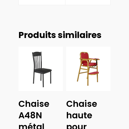
Produits similaires
Choix
Chaise
Chaise
Des
Ajouter
Options
Au
A48N
haute
Panier
métal
pour