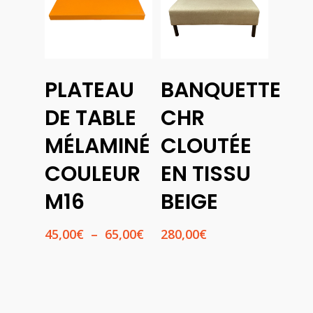
Choix
Choix
PLATEAU
BANQUETTE
Des
Des
Options
Options
DE TABLE
CHR
MÉLAMINÉ
CLOUTÉE
COULEUR
EN TISSU
M16
BEIGE
Plage
45,00
€
–
65,00
€
280,00
€
de
prix :
45,00€
à
65,00€