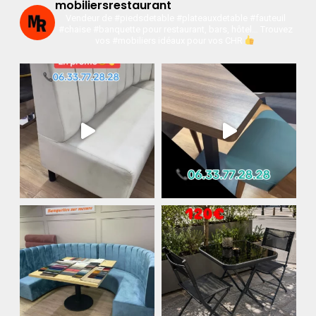
mobiliersrestaurant
Vendeur de #piedsdetable #plateauxdetable #fauteuil
#chaise #banquette pour restaurant, bars, hôtel…
Trouvez
vos #mobiliers idéaux pour vos CHR