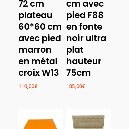
72 cm
cm avec
plateau
pied F88
60*60 cm
en fonte
avec pied
noir ultra
marron
plat
en métal
hauteur
croix W13
75cm
110,00
€
185,00
€