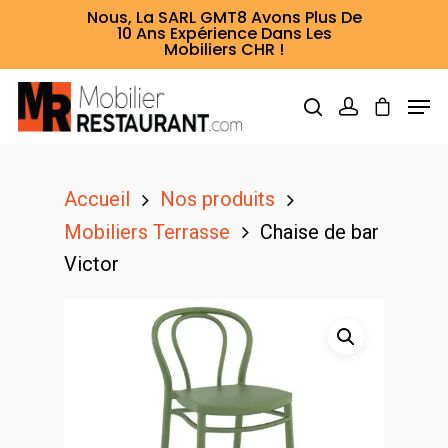
Nous, La SARL GMT8 Avons Plus De
10 Ans Expérience Dans Les
Mobiliers CHR !
Hit enter to search or ESC to close
Accueil
Nos produits
Mobiliers Terrasse
Chaise de bar
Victor