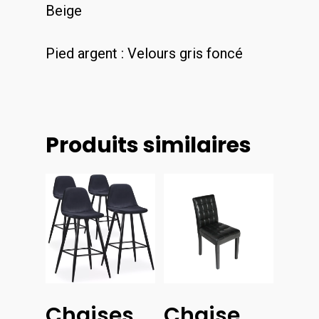
Beige
Pied argent : Velours gris foncé
Produits similaires
Choix
Choix
Chaises
Chaise
Des
Des