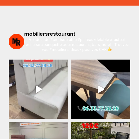
mobiliersrestaurant
Vendeur de #piedsdetable #plateauxdetable #fauteuil
#chaise #banquette pour restaurant, bars, hôtel…
Trouvez
vos #mobiliers idéaux pour vos CHR