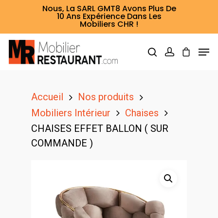
Nous, La SARL GMT8 Avons Plus De
10 Ans Expérience Dans Les
Mobiliers CHR !
Hit enter to search or ESC to close
Accueil
Nos produits
Mobiliers Intérieur
Chaises
CHAISES EFFET BALLON ( SUR
COMMANDE )