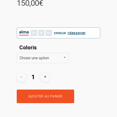
150,00
€
2
3
4
réessayer
ERREUR
Coloris
Choisir une option
AJOUTER AU PANIER