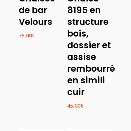
Options
Options
de bar
8195 en
Velours
structure
bois,
75,00
€
dossier et
assise
rembourré
en simili
cuir
45,00
€