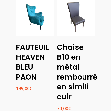
Choix
Lire La Suite
FAUTEUIL
Chaise
Des
Options
HEAVEN
B10 en
BLEU
métal
PAON
rembourré
en simili
199,00
€
cuir
70,00
€