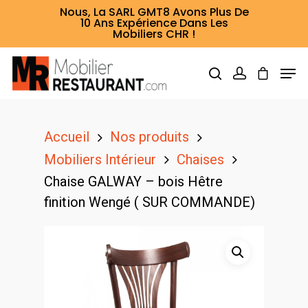
Nous, La SARL GMT8 Avons Plus De
10 Ans Expérience Dans Les
Mobiliers CHR !
Hit enter to search or ESC to close
Accueil
Nos produits
Mobiliers Intérieur
Chaises
Chaise GALWAY – bois Hêtre
finition Wengé ( SUR COMMANDE)