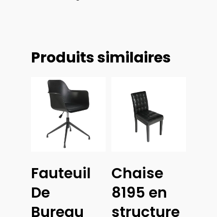
Produits similaires
Choix
Choix
Fauteuil
Chaise
Des
Des
Options
Options
De
8195 en
Bureau
structure