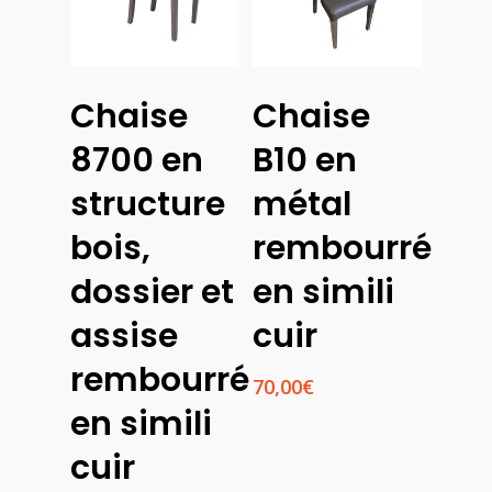
Choix
Choix
Chaise
Chaise
Des
Des
Options
Options
8700 en
B10 en
structure
métal
bois,
rembourré
dossier et
en simili
assise
cuir
rembourré
70,00
€
en simili
cuir