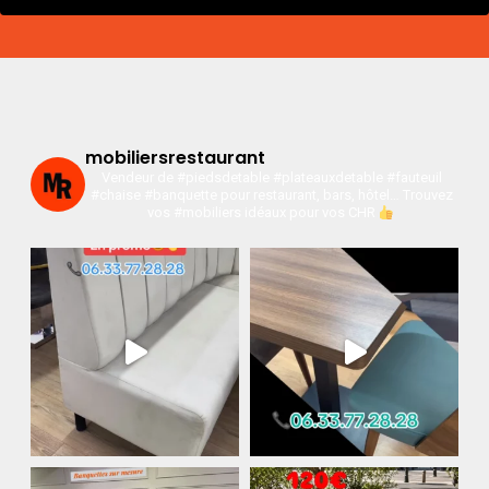
mobiliersrestaurant
Vendeur de #piedsdetable #plateauxdetable #fauteuil
#chaise #banquette pour restaurant, bars, hôtel…
Trouvez
vos #mobiliers idéaux pour vos CHR