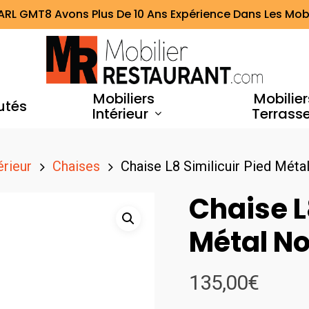
ARL GMT8 Avons Plus De 10 Ans Expérience Dans Les Mobi
Mobiliers
Mobilier
utés
Intérieur
Terrass
érieur
Chaises
Chaise L8 Similicuir Pied Métal
Chaise L
Métal No
135,00
€