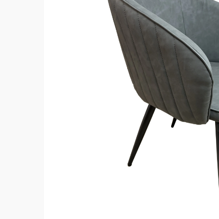
Hit enter to search or ESC to close