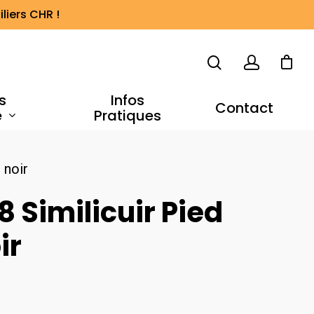
liers CHR !
s
Infos
Contact
e
Pratiques
 noir
8 Similicuir Pied
ir