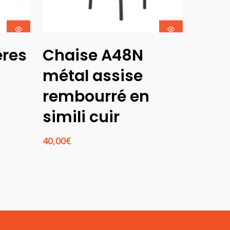
Choix Des
ères
Chaise A48N
Options
métal assise
rembourré en
simili cuir
40,00
€