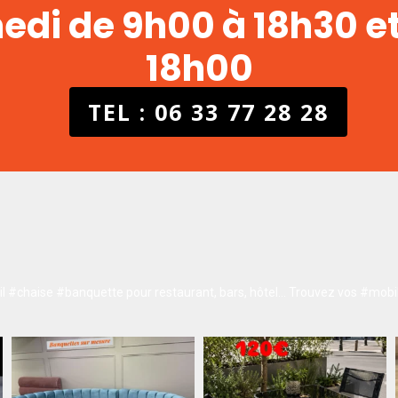
medi de 9h00 à 18h30 e
18h00
TEL : 06 33 77 28 28
 #chaise #banquette pour restaurant, bars, hôtel…
Trouvez vos #mobil