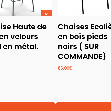
Choix Des
Ajouter Au
ise Haute de
Chaises Ecoli
Options
Panier
en velours
en bois pieds
 en métal.
noirs ( SUR
COMMANDE)
85,00
€