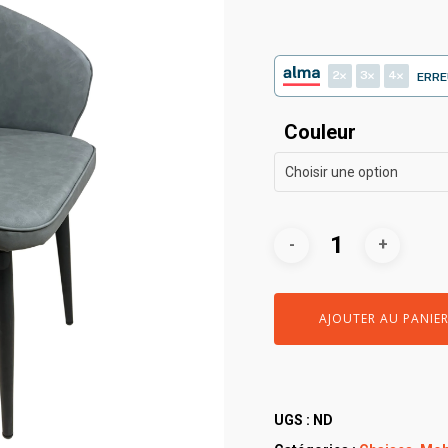
2
3
4
ERRE
Couleur
Choisir une option
AJOUTER AU PANIE
UGS :
ND