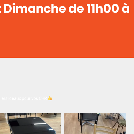
t Dimanche de 11h00 à
iers idéaux pour vos CHR