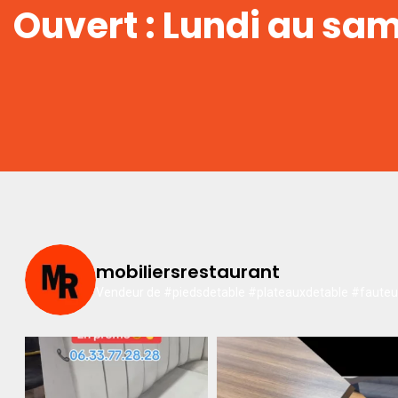
Ouvert : Lundi au sa
mobiliersrestaurant
Vendeur de #piedsdetable #plateauxdetable #fauteuil