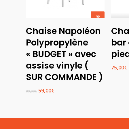
Ajouter Au
Chaise Napoléon
Cha
Panier
Polypropylène
bar 
« BUDGET » avec
pied
assise vinyle (
75,00
€
SUR COMMANDE )
Le
Le
59,00
€
89,00
€
prix
prix
initial
actuel
était :
est :
89,00€.
59,00€.