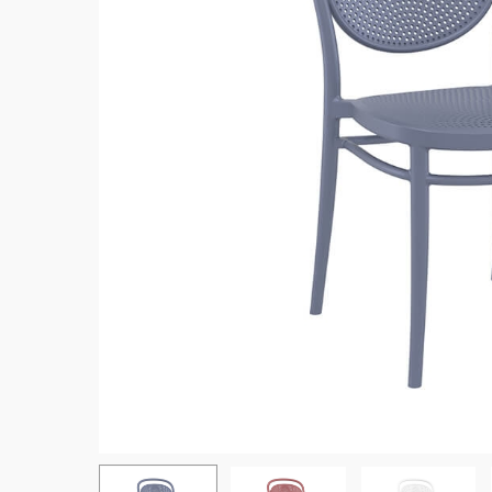
Hit enter to search or ESC to close