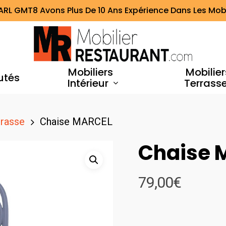
ARL GMT8 Avons Plus De 10 Ans Expérience Dans Les Mobi
Mobiliers
Mobilier
utés
Intérieur
Terrass
rrasse
Chaise MARCEL
Chaise 
79,00
€