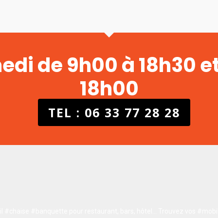
220,00€
medi de 9h00 à 18h30 e
18h00
TEL : 06 33 77 28 28
 #chaise #banquette pour restaurant, bars, hôtel…
Trouvez vos #mobil