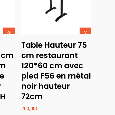
Ajouter Au
Table Hauteur 75
Panier
0 cm
cm restaurant
cm
120*60 cm avec
se
pied F56 en métal
r
noir hauteur
2H
72cm
200,00
€