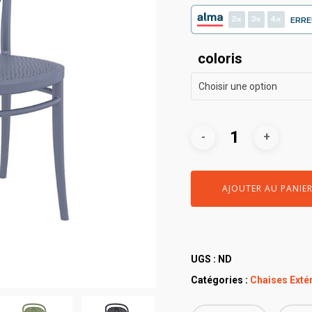
2
3
4
ERRE
coloris
Choisir une option
AJOUTER AU PANIE
UGS :
ND
Catégories :
Chaises Extér