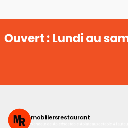
Ouvert : Lundi au sa
mobiliersrestaurant
Vendeur de #piedsdetable #plateauxdetable #fauteuil