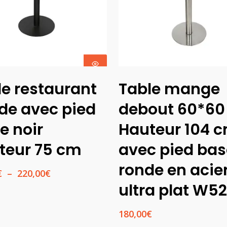
Choix Des
Ajouter Au
le restaurant
Table mange
Options
Panier
de avec pied
debout 60*6
e noir
Hauteur 104 
teur 75 cm
avec pied ba
ronde en acie
Plage
€
–
220,00
€
de
ultra plat W5
prix :
190,00€
180,00
€
à