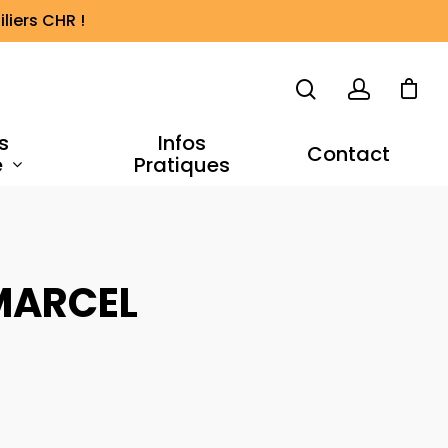
liers CHR !
s
Infos
Contact
e
Pratiques
MARCEL