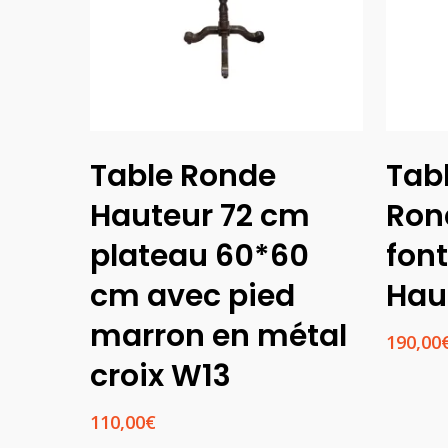
Lire La Suite
Table Ronde
Tab
Hauteur 72 cm
Ron
plateau 60*60
font
cm avec pied
Hau
marron en métal
190,00
croix W13
110,00
€