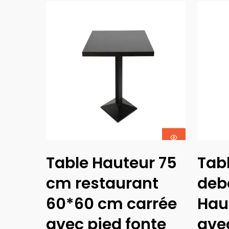
Ajouter Au
Table Hauteur 75
Tab
Panier
cm restaurant
deb
60*60 cm carrée
Hau
avec pied fonte
ave