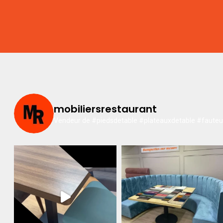
mobiliersrestaurant
Vendeur de #piedsdetable #plateauxdetable #fauteuil