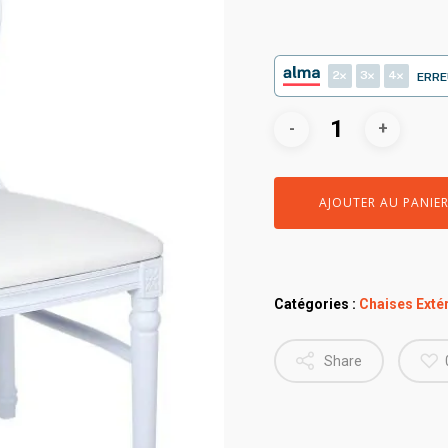
2
3
4
ERRE
AJOUTER AU PANIE
Catégories :
Chaises Extér
Share