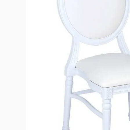
Hit enter to search or ESC to close