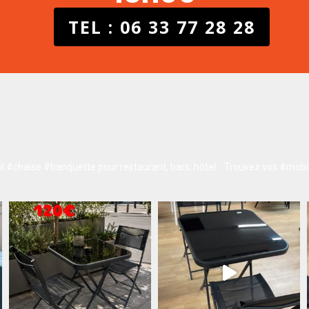
TEL : 06 33 77 28 28
 #chaise #banquette pour restaurant, bars, hôtel…
Trouvez vos #mobil