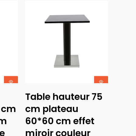
Ajouter Au
Table hauteur 75
Panier
0 cm
cm plateau
cm
60*60 cm effet
se
miroir couleur