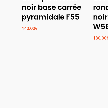
noir base carrée
ron
pyramidale F55
noir
W5
140,00
€
180,00