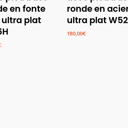
de en fonte
ronde en acie
 ultra plat
ultra plat W5
6H
180,00
€
€