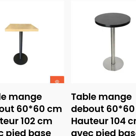
Ajouter Au
Ajouter Au
le mange
Table mange
Panier
Panier
out 60*60 cm
debout 60*6
teur 102 cm
Hauteur 104 
c pied base
avec pied ba