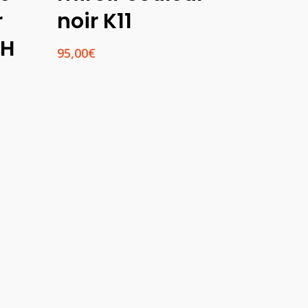
r
noir K11
2H
95,00
€