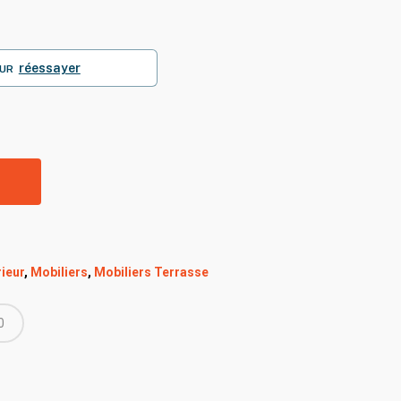
réessayer
UR
R
ieur
,
Mobiliers
,
Mobiliers Terrasse
0