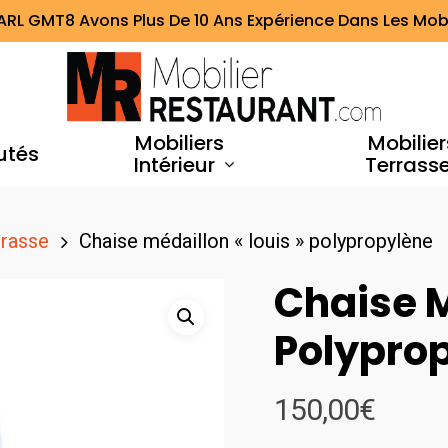
ARL GMT8 Avons Plus De 10 Ans Expérience Dans Les Mobi
Mobiliers
Mobilier
utés
Intérieur
Terrass
rrasse
Chaise médaillon « louis » polypropylène
Chaise M
Polypro
150,00
€