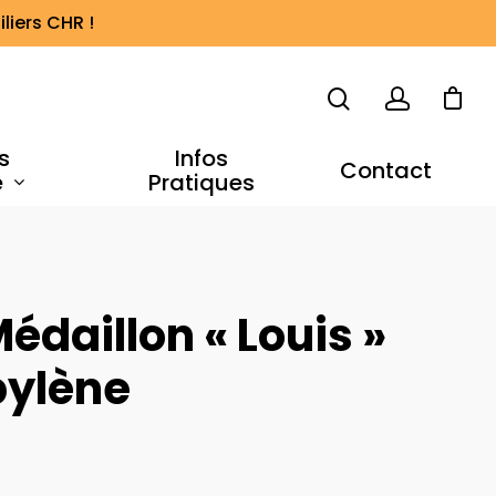
liers CHR !
s
Infos
Contact
e
Pratiques
édaillon « Louis »
pylène