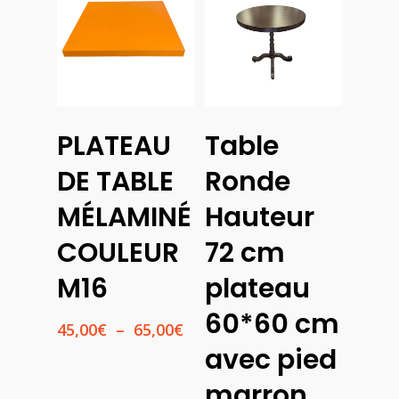
Choix
Lire La Suite
PLATEAU
Table
Des
Options
DE TABLE
Ronde
MÉLAMINÉ
Hauteur
COULEUR
72 cm
M16
plateau
60*60 cm
Plage
45,00
€
–
65,00
€
de
avec pied
prix :
45,00€
marron