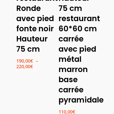
Ronde
75 cm
avec pied
restaurant
fonte noir
60*60 cm
Hauteur
carrée
75 cm
avec pied
métal
190,00
€
–
Plage
220,00
€
marron
de
prix :
base
190,00€
carrée
à
220,00€
pyramidale
110,00
€