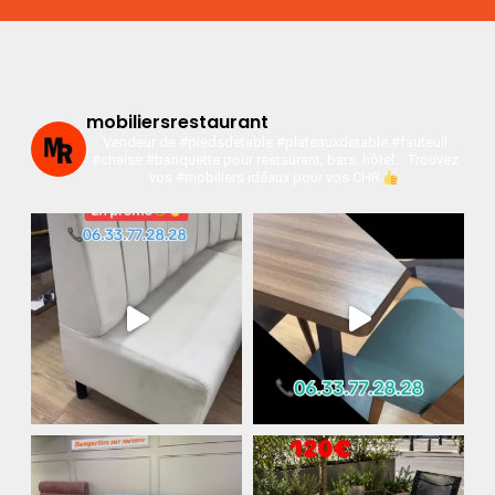
mobiliersrestaurant
Vendeur de #piedsdetable #plateauxdetable #fauteuil
#chaise #banquette pour restaurant, bars, hôtel…
Trouvez
vos #mobiliers idéaux pour vos CHR