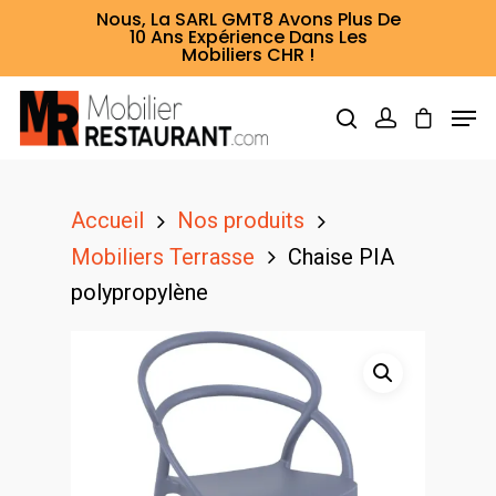
Nous, La SARL GMT8 Avons Plus De
10 Ans Expérience Dans Les
Mobiliers CHR !
Hit enter to search or ESC to close
Accueil
Nos produits
Mobiliers Terrasse
Chaise PIA
polypropylène