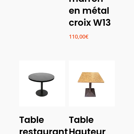
à
en métal
65,00€
croix W13
110,00
€
Choix
Lire La Suite
Table
Table
Des
Options
restaurant
Hauteur