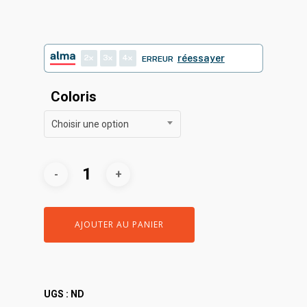
prix :
80,00€
à
2
3
4
réessayer
ERREUR
86,00€
Coloris
Choisir une option
AJOUTER AU PANIER
UGS :
ND