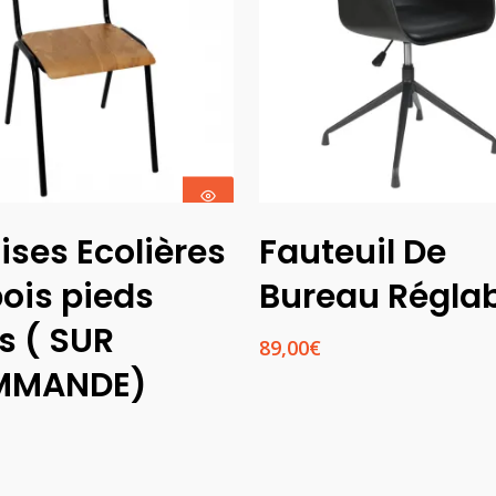
Ajouter Au
Choix Des
ises Ecolières
Fauteuil De
Panier
Options
bois pieds
Bureau Régla
s ( SUR
89,00
€
MMANDE)