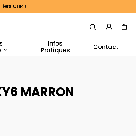
liers CHR !
s
Infos
Contact
e
Pratiques
XY6 MARRON