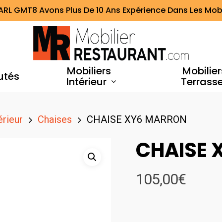
ARL GMT8 Avons Plus De 10 Ans Expérience Dans Les Mobi
Mobiliers
Mobilier
utés
Intérieur
Terrass
érieur
Chaises
CHAISE XY6 MARRON
CHAISE 
105,00
€