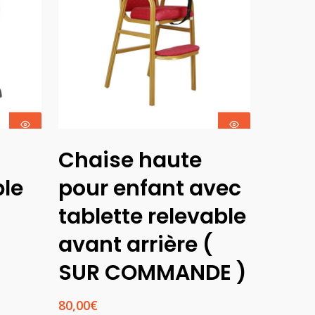
Ajouter Au
Chaise haute
Panier
ble
pour enfant avec
tablette relevable
avant arrière (
SUR COMMANDE )
80,00
€