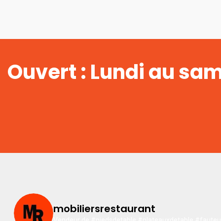
Ouvert : Lundi au sa
mobiliersrestaurant
Vendeur de #piedsdetable #plateauxdetable #fauteuil