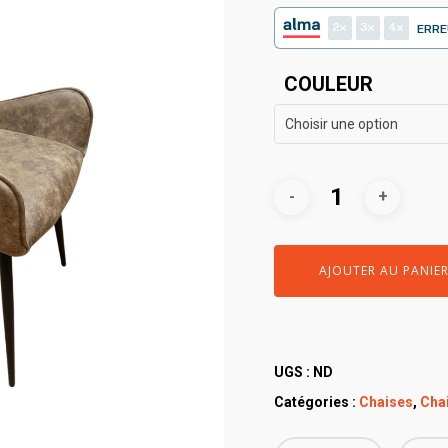
2
3
4
ERRE
COULEUR
Choisir une option
AJOUTER AU PANIE
UGS :
ND
Catégories :
Chaises
,
Chai