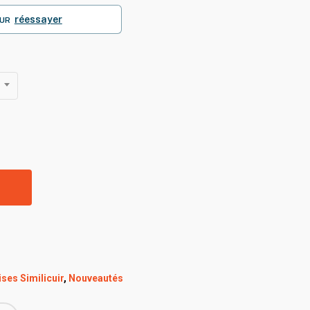
réessayer
UR
R
ses Similicuir
,
Nouveautés