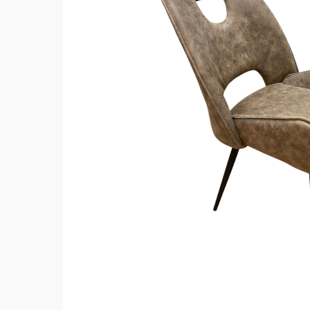
Hit enter to search or ESC to close