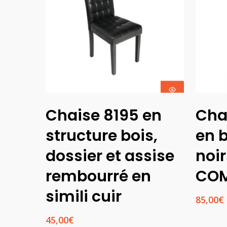
Choix Des
Chaise 8195 en
Cha
Options
structure bois,
en 
dossier et assise
noir
rembourré en
CO
simili cuir
85,00
€
45,00
€