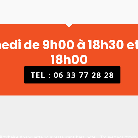
medi de 9h00 à 18h30 e
18h00
TEL : 06 33 77 28 28
 #chaise #banquette pour restaurant, bars, hôtel…
Trouvez vos #mobil