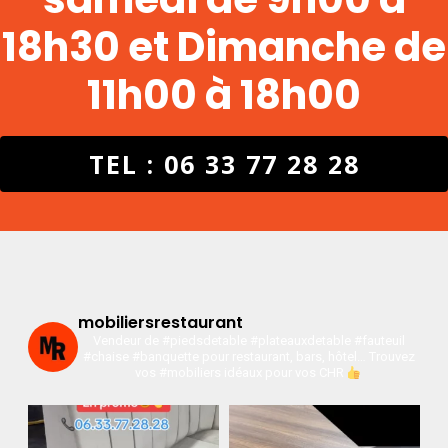
18h30 et Dimanche de
11h00 à 18h00
TEL : 06 33 77 28 28
mobiliersrestaurant
Vendeur de #piedsdetable #plateauxdetable #fauteuil
#chaise #banquette pour restaurant, bars, hôtel…
Trouvez
vos #mobiliers idéaux pour vos CHR