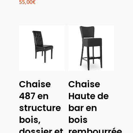
55,00
€
Choix
Choix
Chaise
Chaise
Des
Des
Options
Options
487 en
Haute de
structure
bar en
bois,
bois
dossier et
rembourrée