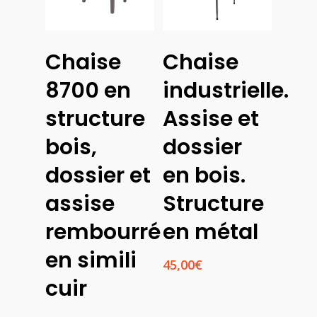
Choix
Choix
Chaise
Chaise
Des
Des
Options
Options
8700 en
industrielle.
structure
Assise et
bois,
dossier
dossier et
en bois.
assise
Structure
rembourré
en métal
en simili
45,00
€
cuir