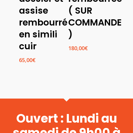
assise
( SUR
rembourré
COMMANDE
en simili
)
cuir
180,00
€
65,00
€
Ouvert : Lundi au
samedi de 9h00 à