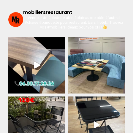
mobiliersrestaurant
Vendeur de #piedsdetable #plateauxdetable #fauteuil
#chaise #banquette pour restaurant, bars, hôtel…
Trouvez
vos #mobiliers idéaux pour vos CHR