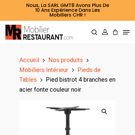
Nous, La SARL GMT8 Avons Plus De
10 Ans Expérience Dans Les
Mobiliers CHR !
Hit enter to search or ESC to close
Accueil
Nos produits
Mobiliers Intérieur
Pieds de
Tables
Pied bistrot 4 branches en
acier fonte couleur noir