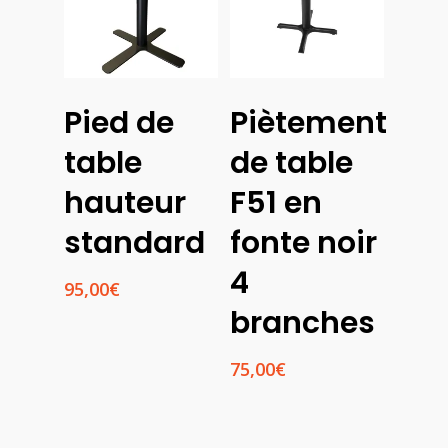
Pied de
Piètement
Ajouter
Ajouter
Au
Au
table
de table
Panier
Panier
hauteur
F51 en
standard
fonte noir
4
95,00
€
branches
75,00
€