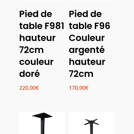
Pied de
Pied de
Ajouter
Ajouter
Au
Au
table F981
table F96
Panier
Panier
hauteur
Couleur
72cm
argenté
couleur
hauteur
doré
72cm
220,00
€
170,00
€