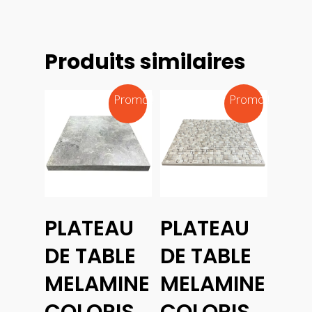
Produits similaires
Promo !
Promo !
Choix
Choix
PLATEAU
PLATEAU
Des
Des
Options
Options
DE TABLE
DE TABLE
MELAMINE
MELAMINE