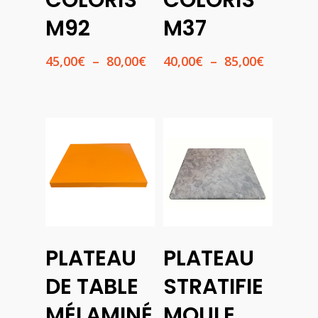
COLORIS
COLORIS
M92
M37
Plage
Plage
45,00
€
–
80,00
€
40,00
€
–
85,00
€
de
de
prix :
prix :
45,00€
40,00€
à
à
80,00€
85,00€
Choix
PLATEAU
PLATEAU
Des
Ajouter
Options
Au
DE TABLE
STRATIFIE
Panier
MÉLAMINÉ
MOULE