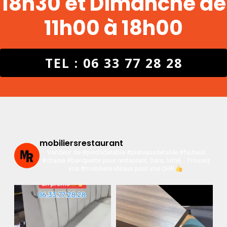
18h30 et Dimanche de
11h00 à 18h00
TEL : 06 33 77 28 28
mobiliersrestaurant
Vendeur de #piedsdetable #plateauxdetable #fauteuil
#chaise #banquette pour restaurant, bars, hôtel…
Trouvez
vos #mobiliers idéaux pour vos CHR