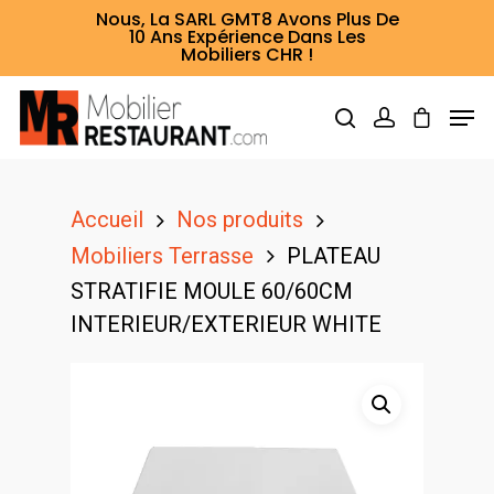
Nous, La SARL GMT8 Avons Plus De
10 Ans Expérience Dans Les
Mobiliers CHR !
Hit enter to search or ESC to close
Accueil
Nos produits
Mobiliers Terrasse
PLATEAU
STRATIFIE MOULE 60/60CM
INTERIEUR/EXTERIEUR WHITE