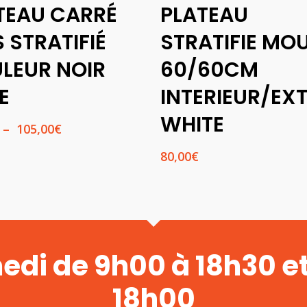
TEAU CARRÉ
PLATEAU
Options
Panier
S STRATIFIÉ
STRATIFIE MO
LEUR NOIR
60/60CM
E
INTERIEUR/EX
WHITE
Plage
–
105,00
€
de
80,00
€
prix :
60,00€
à
105,00€
medi de 9h00 à 18h30 e
18h00