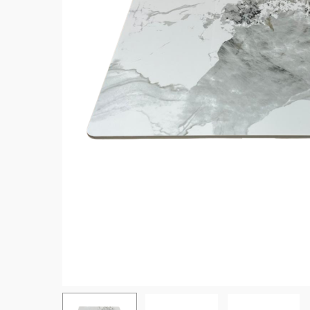
Hit enter to search or ESC to close