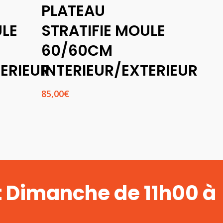
PLATEAU
Panier
ULE
STRATIFIE MOULE
60/60CM
TERIEUR
INTERIEUR/EXTERIEUR
85,00
€
t Dimanche de 11h00 à