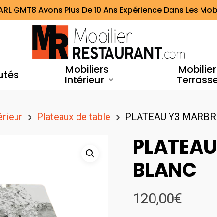
ARL GMT8 Avons Plus De 10 Ans Expérience Dans Les Mobi
Mobiliers
Mobilier
utés
Intérieur
Terrass
érieur
Plateaux de table
PLATEAU Y3 MARBR
PLATEAU
BLANC
120,00
€