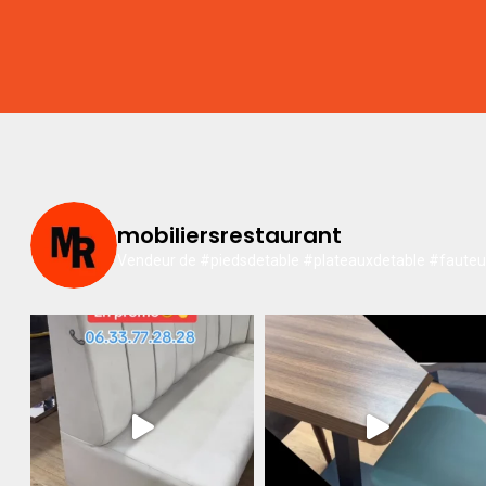
mobiliersrestaurant
Vendeur de #piedsdetable #plateauxdetable #fauteuil