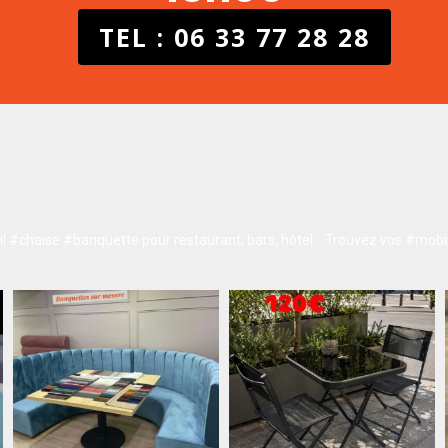
TEL : 06 33 77 28 28
 #chaise #banquette pour restaurant, bars, hôtel…
Trouvez vos #mobil