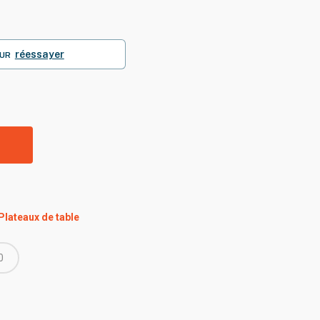
réessayer
UR
R
Plateaux de table
0