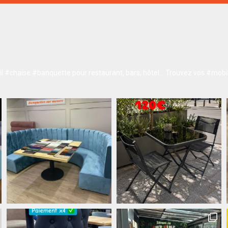
 #chaise #banquette pour restaurant, bars, hôtel…
Trouvez vos #mobil