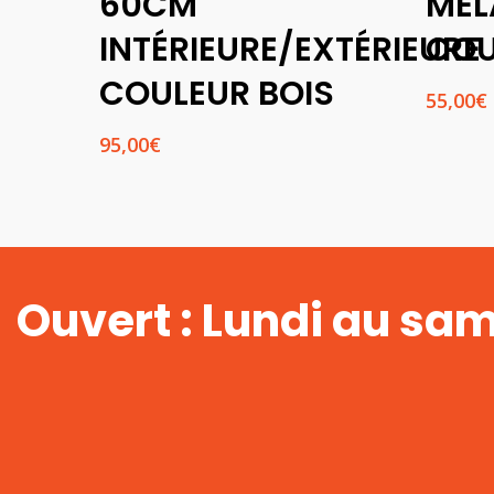
60CM
MÉL
INTÉRIEURE/EXTÉRIEURE
COU
COULEUR BOIS
55,00
€
95,00
€
Ouvert : Lundi au sa