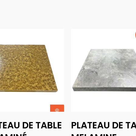
Choix Des
Choix Des
TEAU DE TABLE
PLATEAU DE T
Options
Options