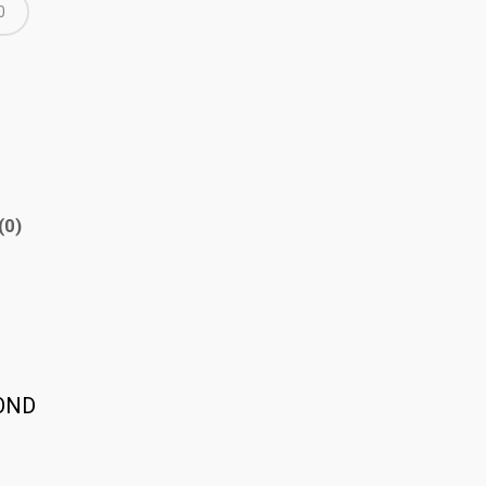
0
(0)
ROND