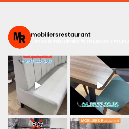
mobiliersrestaurant
Vendeur de #piedsdetable #plateauxdetable #fauteuil