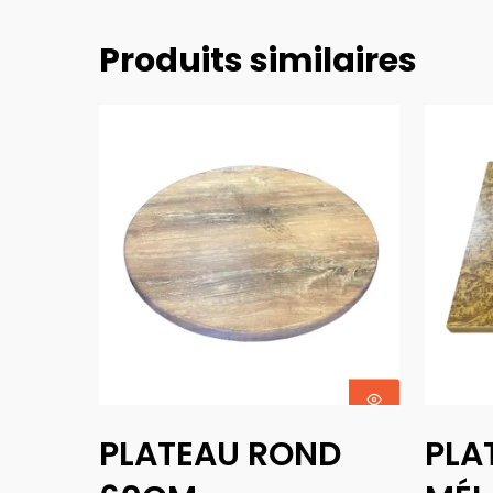
Produits similaires
Ajouter Au
PLATEAU ROND
PLA
Panier