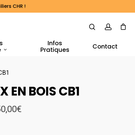
liers CHR !
s
Infos
Contact
e
Pratiques
CB1
X EN BOIS CB1
Plage
0,00
€
de
prix :