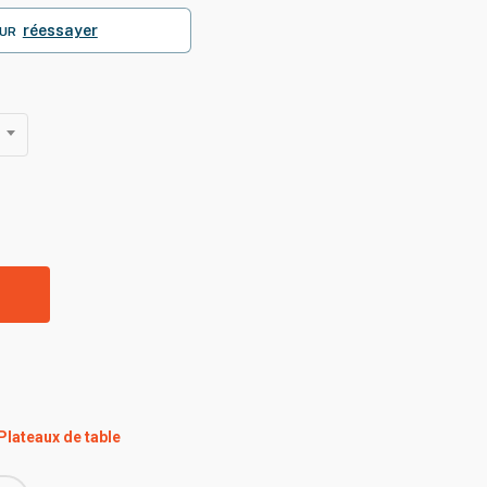
120,00€
à
réessayer
UR
450,00€
R
Plateaux de table