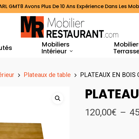
ARL GMT8 Avons Plus De 10 Ans Expérience Dans Les Mobi
Mobiliers
Mobilier
utés
Intérieur
Terrass
érieur
Plateaux de table
PLATEAUX EN BOIS 
PLATEAU
120,00
€
–
45