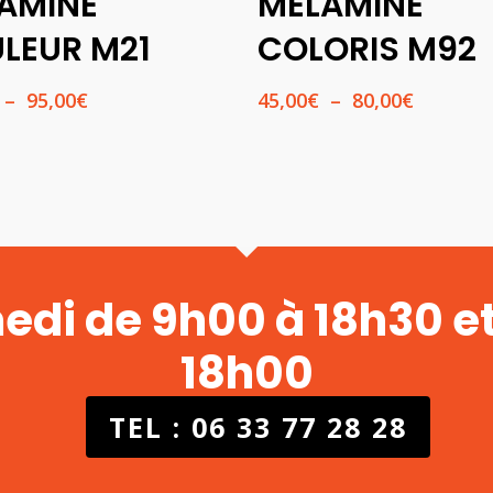
AMINÉ
MELAMINE
LEUR M21
COLORIS M92
Plage
Plage
–
95,00
€
45,00
€
–
80,00
€
de
de
prix :
prix :
55,00€
45,00€
à
à
95,00€
80,00€
medi de 9h00 à 18h30 e
18h00
TEL : 06 33 77 28 28