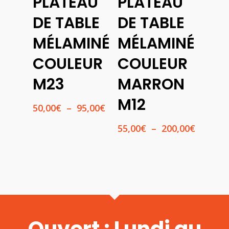
PLATEAU
PLATEAU
Des
Des
Options
Options
DE TABLE
DE TABLE
MÉLAMINÉ
MÉLAMINÉ
COULEUR
COULEUR
M23
MARRON
M12
Plage
50,00
€
–
95,00
€
de
Plage
55,00
€
–
200,00
€
prix :
de
50,00€
prix :
à
55,00€
95,00€
à
200,00€