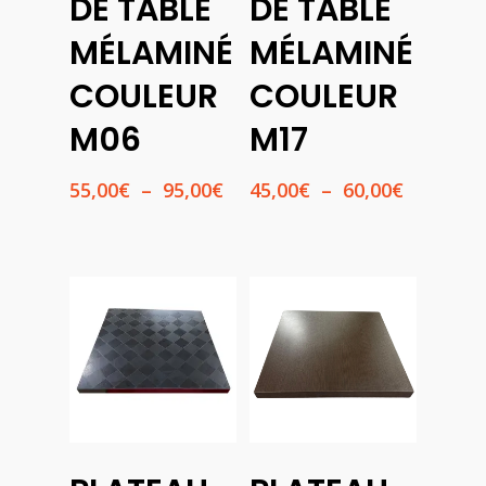
DE TABLE
DE TABLE
MÉLAMINÉ
MÉLAMINÉ
COULEUR
COULEUR
M06
M17
Plage
Plage
55,00
€
–
95,00
€
45,00
€
–
60,00
€
de
de
prix :
prix :
55,00€
45,00€
à
à
95,00€
60,00€
Choix
Choix