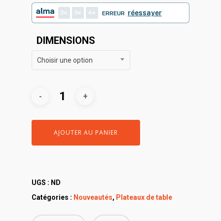
80,00€
à
2
3
4
réessayer
ERREUR
140,00€
DIMENSIONS
Choisir une option
AJOUTER AU PANIER
UGS :
ND
Catégories :
Nouveautés
,
Plateaux de table