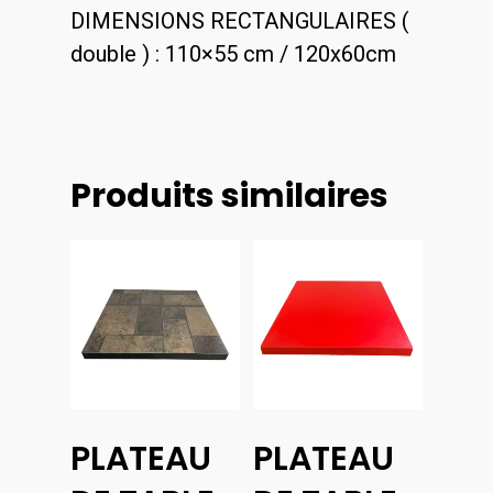
DIMENSIONS RECTANGULAIRES (
double ) : 110×55 cm / 120x60cm
Produits similaires
Choix
Choix
PLATEAU
PLATEAU
Des
Des
Options
Options