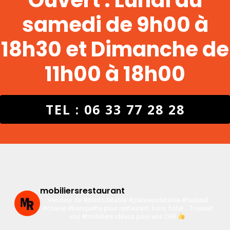
Ouvert : Lundi au
samedi de 9h00 à
18h30 et Dimanche de
11h00 à 18h00
TEL : 06 33 77 28 28
mobiliersrestaurant
Vendeur de #piedsdetable #plateauxdetable #fauteuil
#chaise #banquette pour restaurant, bars, hôtel…
Trouvez
vos #mobiliers idéaux pour vos CHR