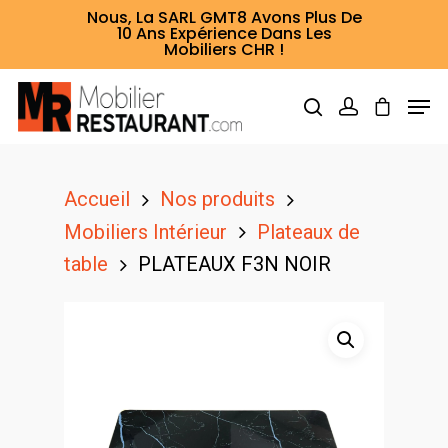
Nous, La SARL GMT8 Avons Plus De
10 Ans Expérience Dans Les
Mobiliers CHR !
Hit enter to search or ESC to close
Accueil
Nos produits
Mobiliers Intérieur
Plateaux de
table
PLATEAUX F3N NOIR