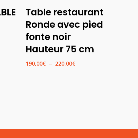
Choix Des
ABLE
Table restaurant
Options
Ronde avec pied
fonte noir
Hauteur 75 cm
Plage
190,00
€
–
220,00
€
de
prix :
190,00€
à
220,00€