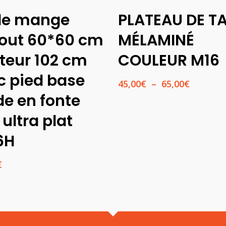
Ajouter Au
Choix Des
le mange
PLATEAU DE T
Panier
Options
out 60*60 cm
MÉLAMINÉ
teur 102 cm
COULEUR M16
c pied base
Plage
45,00
€
–
65,00
€
de
de en fonte
prix :
 ultra plat
45,00€
à
6H
65,00€
€