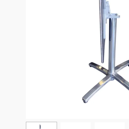
Hit enter to search or ESC to close