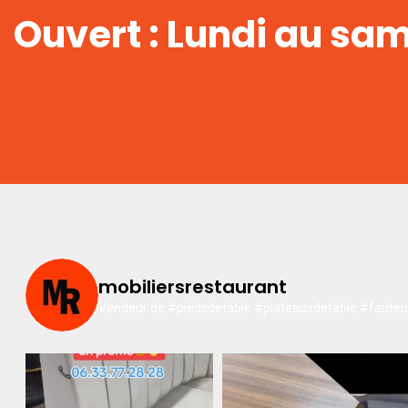
Ouvert : Lundi au sa
mobiliersrestaurant
Vendeur de #piedsdetable #plateauxdetable #fauteuil