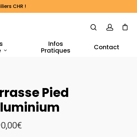
liers CHR !
s
Infos
Contact
e
Pratiques
rrasse Pied
Aluminium
Plage
0,00
€
de