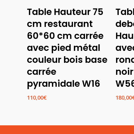
Lire La Suite
Table Hauteur 75
Tab
cm restaurant
deb
60*60 cm carrée
Hau
avec pied métal
ave
couleur bois base
ron
carrée
noir
pyramidale W16
W5
110,00
€
180,00