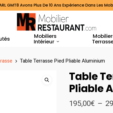
ARL GMT8 Avons Plus De 10 Ans Expérience Dans Les Mobi
Mobiliers
Mobilier
utés
Intérieur
Terrass
rrasse
Table Terrasse Pied Pliable Aluminium
Table Te
Pliable 
195,00
€
–
29