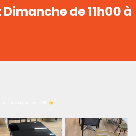
t Dimanche de 11h00 à
iers idéaux pour vos CHR