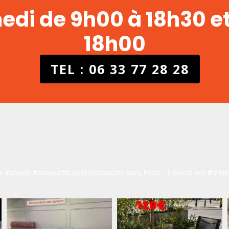
medi de 9h00 à 18h30 e
18h00
TEL : 06 33 77 28 28
 #chaise #banquette pour restaurant, bars, hôtel…
Trouvez vos #mobil