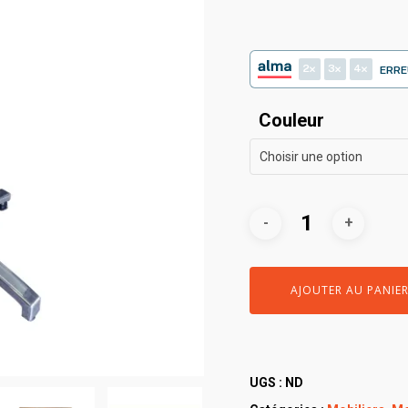
2
3
4
ERRE
Couleur
Choisir une option
AJOUTER AU PANIE
UGS :
ND