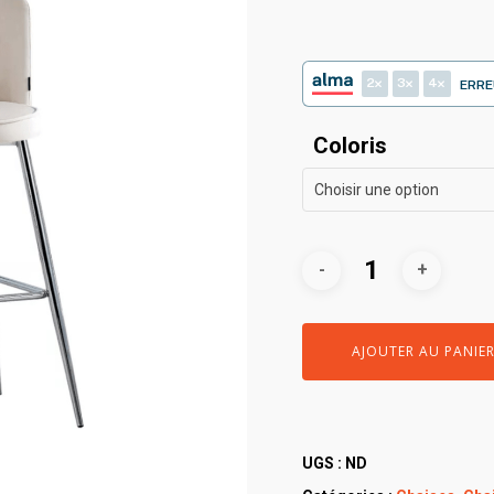
2
3
4
ERRE
Coloris
Choisir une option
AJOUTER AU PANIE
UGS :
ND