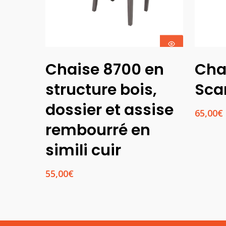
Choix Des
Chaise 8700 en
Cha
Options
structure bois,
Sca
dossier et assise
65,00
€
rembourré en
simili cuir
55,00
€