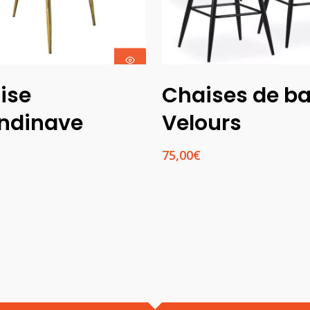
Choix Des
Choix Des
ise
Chaises de ba
Options
Options
ndinave
Velours
75,00
€