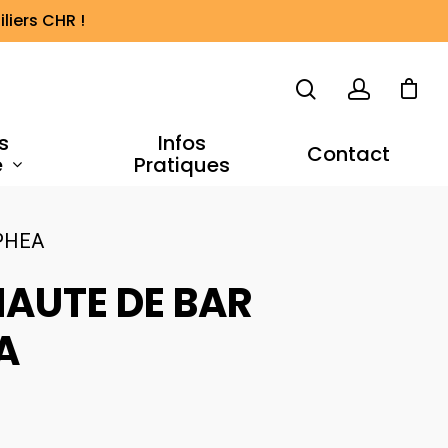
liers CHR !
s
Infos
Contact
e
Pratiques
PHEA
HAUTE DE BAR
A