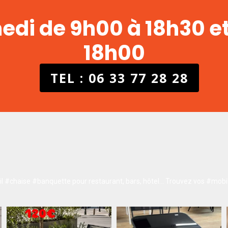
medi de 9h00 à 18h30 e
18h00
TEL : 06 33 77 28 28
 #chaise #banquette pour restaurant, bars, hôtel…
Trouvez vos #mobil