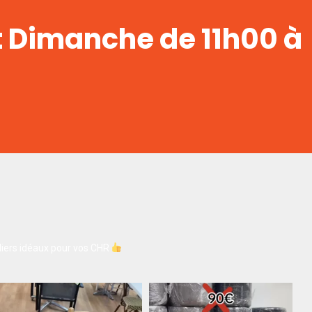
t Dimanche de 11h00 à
iers idéaux pour vos CHR