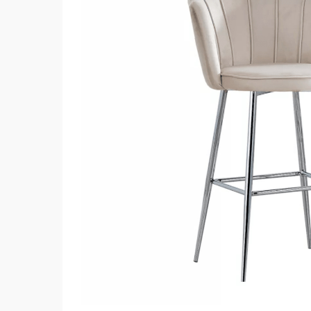
Hit enter to search or ESC to close