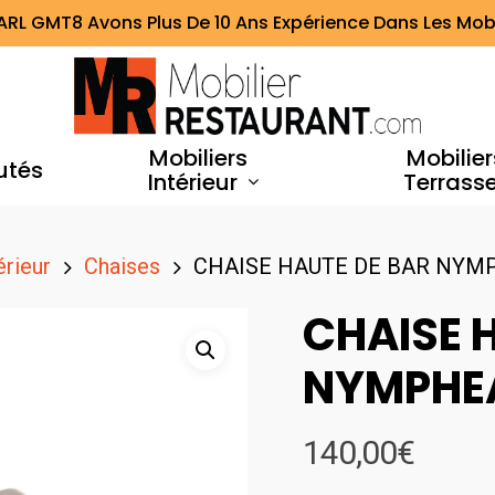
ARL GMT8 Avons Plus De 10 Ans Expérience Dans Les Mobi
Mobiliers
Mobilier
utés
Intérieur
Terrass
érieur
Chaises
CHAISE HAUTE DE BAR NYM
CHAISE 
NYMPHE
140,00
€