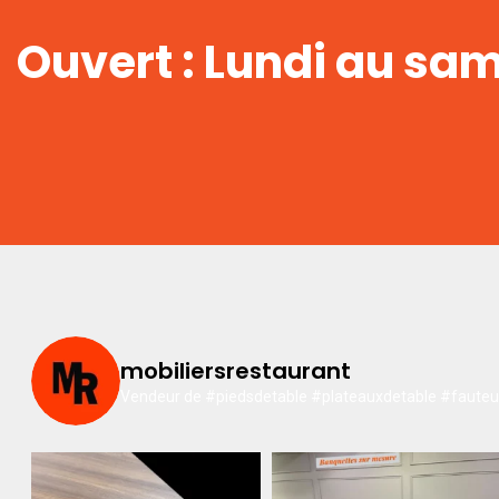
Ouvert : Lundi au sa
mobiliersrestaurant
Vendeur de #piedsdetable #plateauxdetable #fauteuil