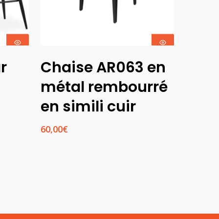
Ajouter Au
r
Chaise AR063 en
Panier
métal rembourré
en simili cuir
60,00
€