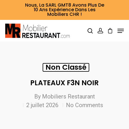
Nous, La SARL GMT8 Avons Plus De
10 Ans Expérience Dans Les
Mobiliers CHR !
Hit enter to search or ESC to close
Non Classé
PLATEAUX F3N NOIR
By
Mobiliers Restaurant
2 juillet 2026
No Comments