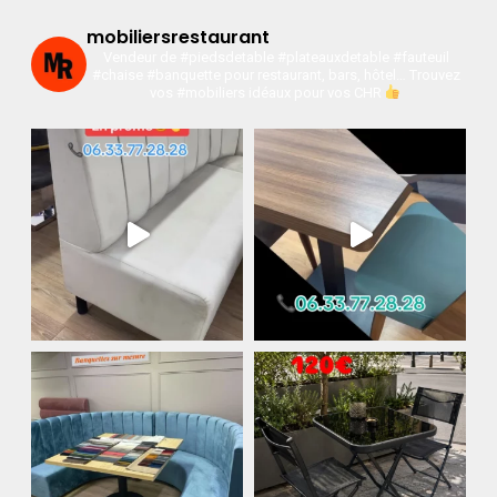
mobiliersrestaurant
Vendeur de #piedsdetable #plateauxdetable #fauteuil
#chaise #banquette pour restaurant, bars, hôtel…
Trouvez
vos #mobiliers idéaux pour vos CHR