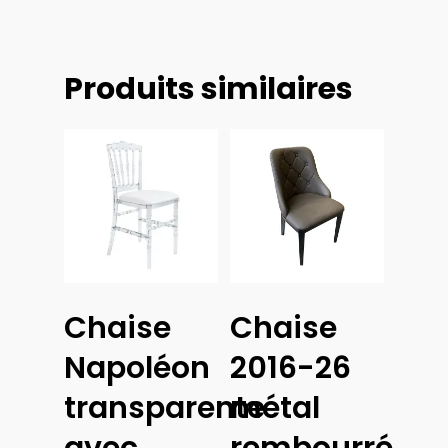
Produits similaires
Choix
Chaise
Chaise
Des
Ajouter
Options
Au
Napoléon
2016-26
Panier
transparente
métal
avec
rembourré