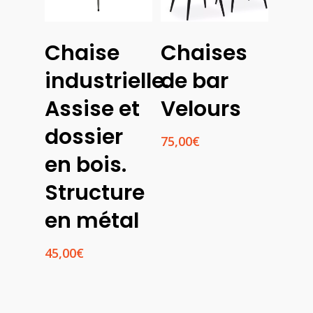
Choix
Choix
Chaise
Chaises
Des
Des
Options
Options
industrielle.
de bar
Assise et
Velours
dossier
75,00
€
en bois.
Structure
en métal
45,00
€