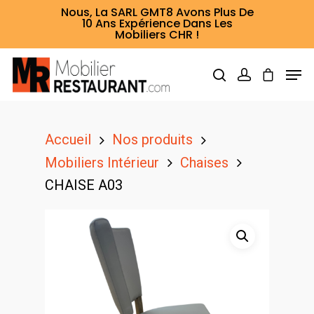
Nous, La SARL GMT8 Avons Plus De
10 Ans Expérience Dans Les
Mobiliers CHR !
Hit enter to search or ESC to close
Accueil
Nos produits
Mobiliers Intérieur
Chaises
CHAISE A03