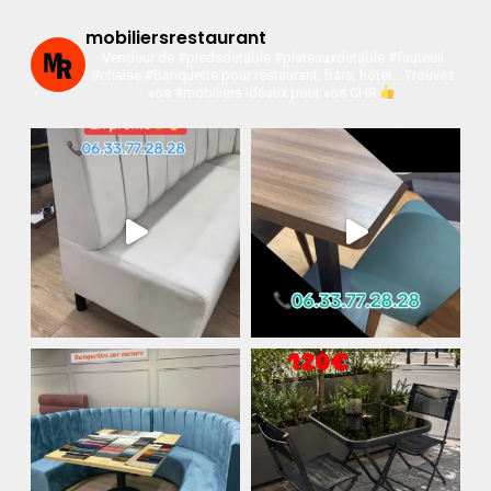
mobiliersrestaurant
Vendeur de #piedsdetable #plateauxdetable #fauteuil
#chaise #banquette pour restaurant, bars, hôtel…
Trouvez
vos #mobiliers idéaux pour vos CHR