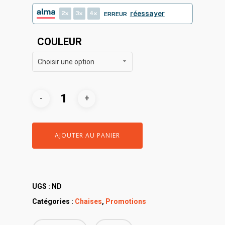
85,00€.
59,00€.
2
3
4
réessayer
ERREUR
COULEUR
Choisir une option
AJOUTER AU PANIER
UGS :
ND
Catégories :
Chaises
,
Promotions