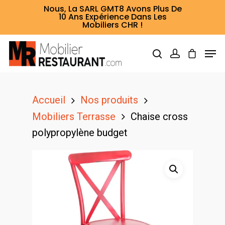
Nous, La SARL GMT8 Avons Plus De
10 Ans Expérience Dans Les
Mobiliers CHR !
Hit enter to search or ESC to close
Accueil
Nos produits
Mobiliers Terrasse
Chaise cross
polypropylène budget