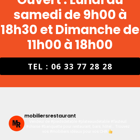
samedi de 9h00 à
18h30 et Dimanche de
11h00 à 18h00
TEL : 06 33 77 28 28
mobiliersrestaurant
Vendeur de #piedsdetable #plateauxdetable #fauteuil
#chaise #banquette pour restaurant, bars, hôtel…
Trouvez
vos #mobiliers idéaux pour vos CHR