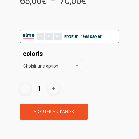
Plage
65,00
€
–
70,00
€
de
prix :
65,00€
à
2
3
4
réessayer
ERREUR
70,00€
coloris
Choisir une option
AJOUTER AU PANIER