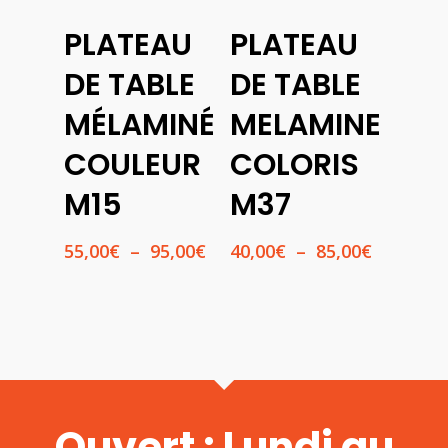
Choix
Choix
PLATEAU
PLATEAU
Des
Des
Options
Options
DE TABLE
DE TABLE
MÉLAMINÉ
MELAMINE
COULEUR
COLORIS
M15
M37
Plage
Plage
55,00
€
–
95,00
€
40,00
€
–
85,00
€
de
de
prix :
prix :
55,00€
40,00€
à
à
95,00€
85,00€
Ouvert : Lundi au