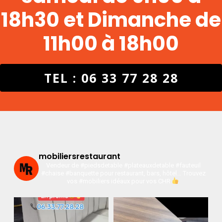
18h30 et Dimanche de
11h00 à 18h00
TEL : 06 33 77 28 28
mobiliersrestaurant
Vendeur de #piedsdetable #plateauxdetable #fauteuil
#chaise #banquette pour restaurant, bars, hôtel…
Trouvez
vos #mobiliers idéaux pour vos CHR