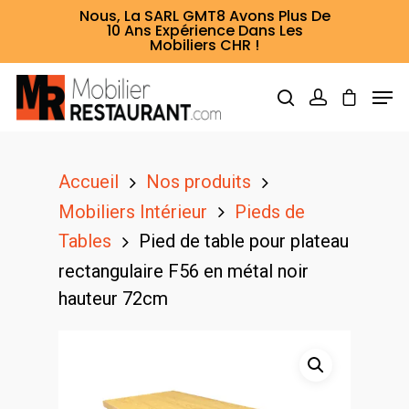
Nous, La SARL GMT8 Avons Plus De
10 Ans Expérience Dans Les
Mobiliers CHR !
Hit enter to search or ESC to close
Accueil
Nos produits
Mobiliers Intérieur
Pieds de
Tables
Pied de table pour plateau
rectangulaire F56 en métal noir
hauteur 72cm