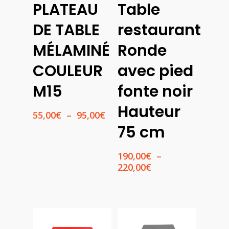
PLATEAU
Table
Des
Des
Options
Options
DE TABLE
restaurant
MÉLAMINÉ
Ronde
COULEUR
avec pied
M15
fonte noir
Hauteur
Plage
55,00
€
–
95,00
€
de
75 cm
prix :
55,00€
190,00
€
–
à
Plage
220,00
€
95,00€
de
prix :
190,00€
à
220,00€