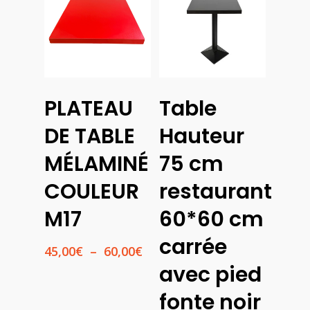
Choix
PLATEAU
Table
Des
Ajouter
Options
Au
DE TABLE
Hauteur
Panier
MÉLAMINÉ
75 cm
COULEUR
restaurant
M17
60*60 cm
carrée
Plage
45,00
€
–
60,00
€
de
avec pied
prix :
45,00€
fonte noir