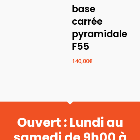
à
base
60,00€
carrée
pyramidale
F55
140,00
€
Ouvert : Lundi au
samedi de 9h00 à