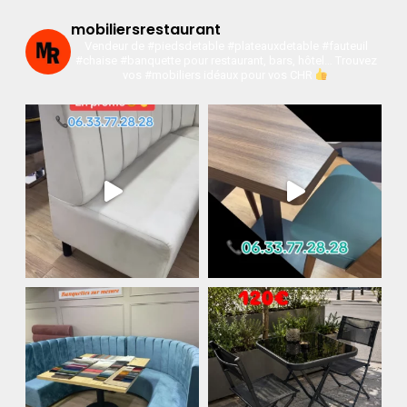
mobiliersrestaurant
Vendeur de #piedsdetable #plateauxdetable #fauteuil
#chaise #banquette pour restaurant, bars, hôtel…
Trouvez
vos #mobiliers idéaux pour vos CHR