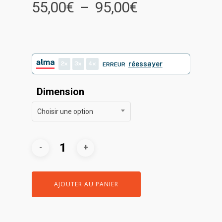
Plage
55,00
€
–
95,00
€
de
prix :
55,00€
à
2
3
4
réessayer
ERREUR
95,00€
Dimension
Choisir une option
AJOUTER AU PANIER