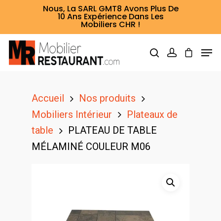
Nous, La SARL GMT8 Avons Plus De
10 Ans Expérience Dans Les
Mobiliers CHR !
Hit enter to search or ESC to close
Accueil
Nos produits
Mobiliers Intérieur
Plateaux de
table
PLATEAU DE TABLE
MÉLAMINÉ COULEUR M06