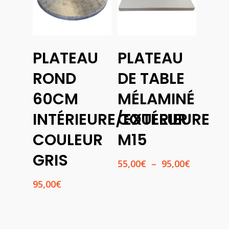
Choix
PLATEAU
PLATEAU
Des
Ajouter
Options
Au
ROND
DE TABLE
Panier
60CM
MÉLAMINÉ
INTÉRIEURE/EXTÉRIEURE
COULEUR
COULEUR
M15
GRIS
Plage
55,00
€
–
95,00
€
de
95,00
€
prix :
55,00€
à
95,00€