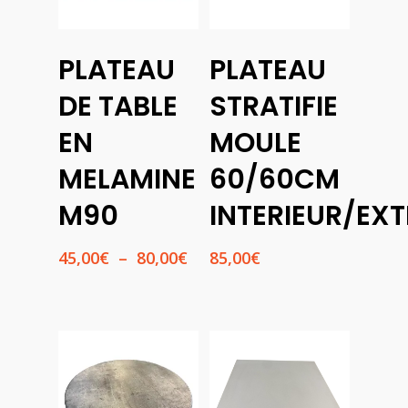
Choix
PLATEAU
PLATEAU
Des
Ajouter
Options
Au
DE TABLE
STRATIFIE
Panier
EN
MOULE
MELAMINE
60/60CM
M90
INTERIEUR/EXT
Plage
45,00
€
–
80,00
€
85,00
€
de
prix :
45,00€
à
80,00€