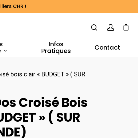
liers CHR !
s
Infos
Contact
e
Pratiques
isé bois clair « BUDGET » ( SUR
os Croisé Bois
BUDGET » ( SUR
DE)