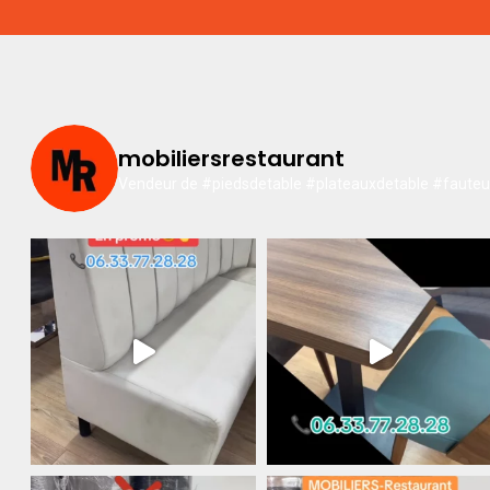
mobiliersrestaurant
Vendeur de #piedsdetable #plateauxdetable #fauteuil