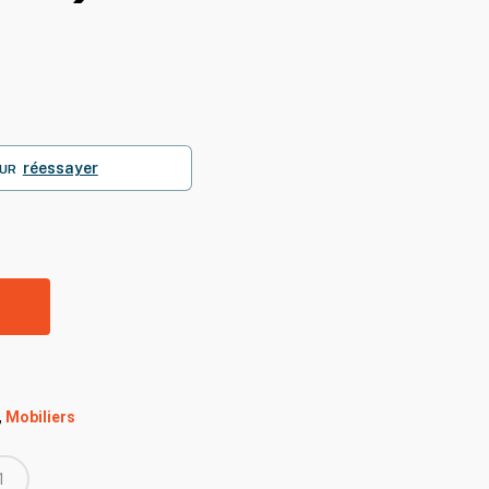
réessayer
UR
R
,
Mobiliers
1