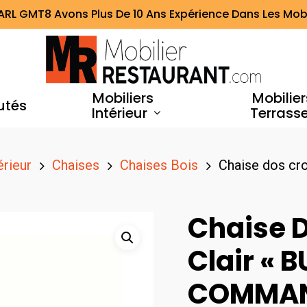
ARL GMT8 Avons Plus De 10 Ans Expérience Dans Les Mobi
Mobiliers
Mobilier
utés
Intérieur
Terrass
érieur
Chaises
Chaises Bois
Chaise dos cro
Chaise D
Clair « 
COMMAN