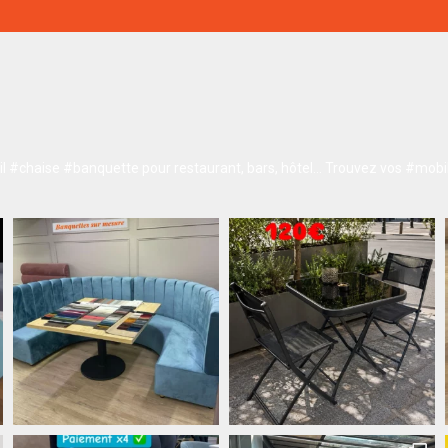
 #chaise #banquette pour restaurant, bars, hôtel…
Trouvez vos #mobil