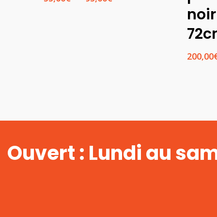
de
noi
prix :
55,00€
72
à
95,00€
200,00
Ouvert : Lundi au sa