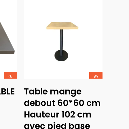
Ajouter Au
ABLE
Table mange
Panier
debout 60*60 cm
Hauteur 102 cm
avec pied base