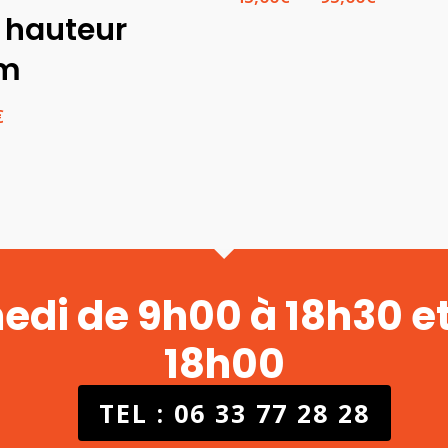
de
r hauteur
prix :
cm
45,00€
à
95,00€
€
medi de 9h00 à 18h30 e
18h00
TEL : 06 33 77 28 28