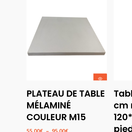
Choix Des
PLATEAU DE TABLE
Tab
Options
MÉLAMINÉ
cm 
COULEUR M15
120
pie
Plage
55,00
€
–
95,00
€