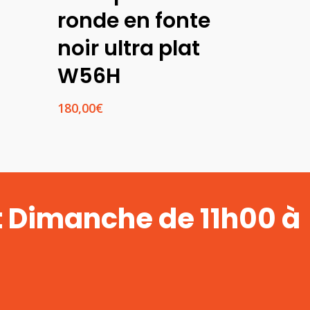
ronde en fonte
noir ultra plat
W56H
180,00
€
t Dimanche de 11h00 à