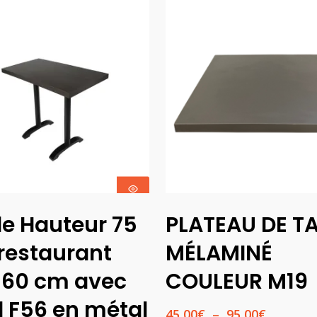
Ajouter Au
Choix Des
le Hauteur 75
PLATEAU DE T
Panier
Options
restaurant
MÉLAMINÉ
*60 cm avec
COULEUR M19
d F56 en métal
Plage
45,00
€
–
95,00
€