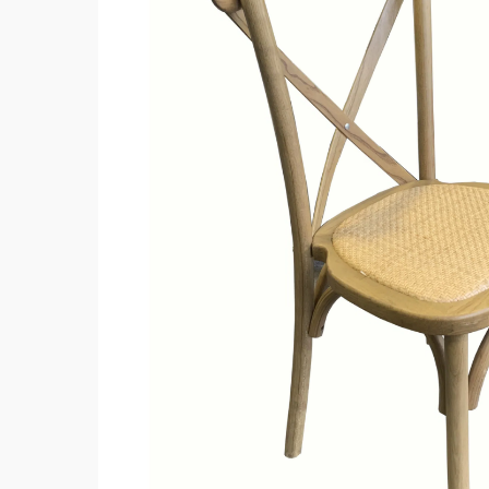
Hit enter to search or ESC to close