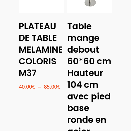
Choix
PLATEAU
Table
Des
Ajouter
Options
Au
DE TABLE
mange
Panier
MELAMINE
debout
COLORIS
60*60 cm
M37
Hauteur
104 cm
Plage
40,00
€
–
85,00
€
de
avec pied
prix :
40,00€
base
à
ronde en
85,00€