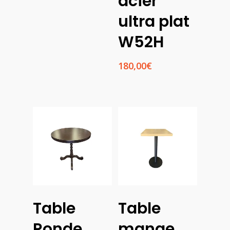
acier
ultra plat
W52H
180,00
€
Lire La Suite
Table
Table
Ajouter
Au
Ronde
mange