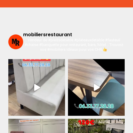
mobiliersrestaurant
Vendeur de #piedsdetable #plateauxdetable #fauteuil
#chaise #banquette pour restaurant, bars, hôtel…
Trouvez
vos #mobiliers idéaux pour vos CHR