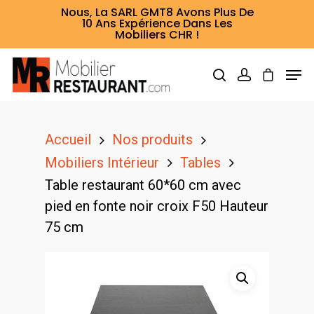
Nous, La SARL GMT8 Avons Plus De
10 Ans Expérience Dans Les
Mobiliers CHR !
Hit enter to search or ESC to close
Accueil
Nos produits
Mobiliers Intérieur
Tables
Table restaurant 60*60 cm avec
pied en fonte noir croix F50 Hauteur
75 cm