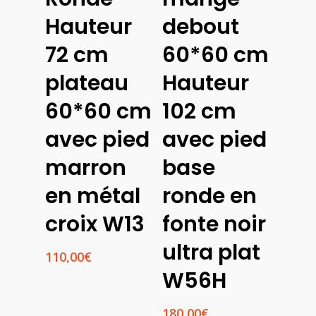
Panier
Hauteur
debout
72 cm
60*60 cm
plateau
Hauteur
60*60 cm
102 cm
avec pied
avec pied
marron
base
en métal
ronde en
croix W13
fonte noir
ultra plat
110,00
€
W56H
180,00
€