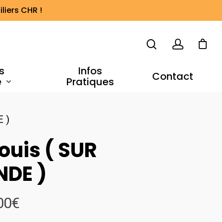
liers CHR !
s
Infos
Contact
e
Pratiques
 )
ouis ( SUR
DE )
Plage
00
€
de