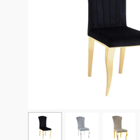
Hit enter to search or ESC to close