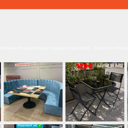
 #chaise #banquette pour restaurant, bars, hôtel…
Trouvez vos #mobil