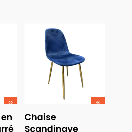
Choix Des
 en
Chaise
Options
rré
Scandinave