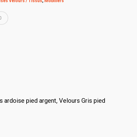
ses Velours / Tissus
,
Mobiliers
0
s ardoise pied argent, Velours Gris pied