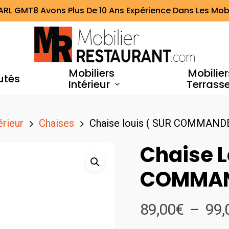
ARL GMT8 Avons Plus De 10 Ans Expérience Dans Les Mobi
Mobiliers
Mobilier
utés
Intérieur
Terrass
érieur
Chaises
Chaise louis ( SUR COMMANDE
Chaise L
COMMAN
89,00
€
–
99,