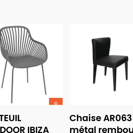
Choix Des
Ajouter Au
TEUIL
Chaise AR063
Options
Panier
DOOR IBIZA
métal rembou