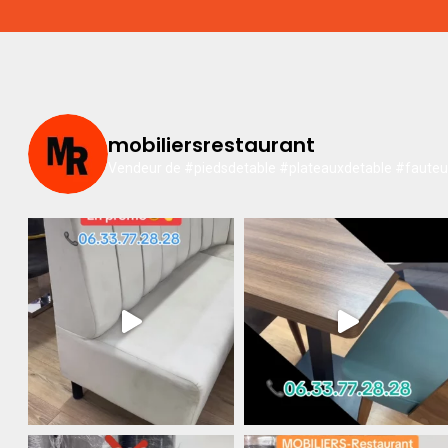
mobiliersrestaurant
Vendeur de #piedsdetable #plateauxdetable #fauteuil