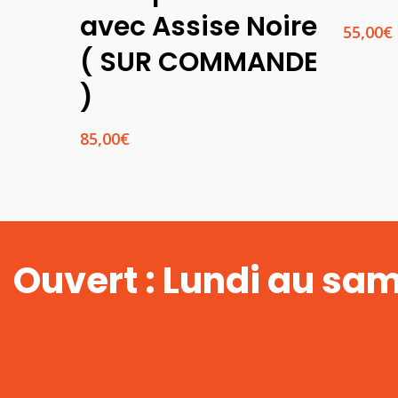
avec Assise Noire
55,00
€
( SUR COMMANDE
)
85,00
€
Ouvert : Lundi au sa