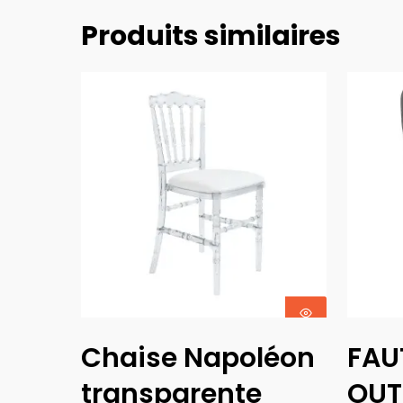
Produits similaires
Ajouter Au
Chaise Napoléon
FAU
Panier
transparente
OUT