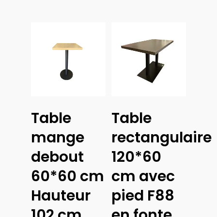
prix :
190,00€
à
220,00€
Lire La Suite
Table
Table
Ajouter
Au
mange
rectangulaire
Panier
debout
120*60
60*60 cm
cm avec
Hauteur
pied F88
102 cm
en fonte