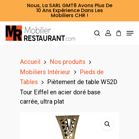
Nous, La SARL GMT8 Avons Plus De
10 Ans Expérience Dans Les
Mobiliers CHR !
Hit enter to search or ESC to close
Accueil
Nos produits
Mobiliers Intérieur
Pieds de
Tables
Piètement de table W52D
Tour Eiffel en acier doré base
carrée, ultra plat