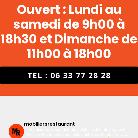
Ouvert : Lundi au
samedi de 9h00 à
18h30 et Dimanche de
11h00 à 18h00
TEL : 06 33 77 28 28
mobiliersrestaurant
Vendeur de #piedsdetable #plateauxdetable #fauteuil
#chaise #banquette pour restaurant, bars, hôtel…
Trouvez