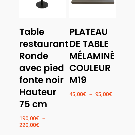
Choix
Choix
Table
PLATEAU
Des
Des
Options
Options
restaurant
DE TABLE
Ronde
MÉLAMINÉ
avec pied
COULEUR
fonte noir
M19
Hauteur
Plage
45,00
€
–
95,00
€
de
75 cm
prix :
45,00€
190,00
€
–
à
Plage
220,00
€
95,00€
de