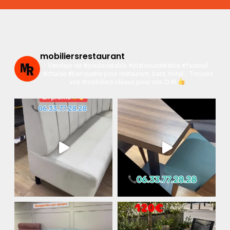
mobiliersrestaurant
Vendeur de #piedsdetable #plateauxdetable #fauteuil
#chaise #banquette pour restaurant, bars, hôtel…
Trouvez
vos #mobiliers idéaux pour vos CHR