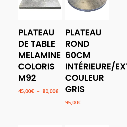
Choix
PLATEAU
PLATEAU
Des
Ajouter
Options
Au
DE TABLE
ROND
Panier
MELAMINE
60CM
COLORIS
INTÉRIEURE/EX
M92
COULEUR
GRIS
Plage
45,00
€
–
80,00
€
de
95,00
€
prix :
45,00€
à
80,00€