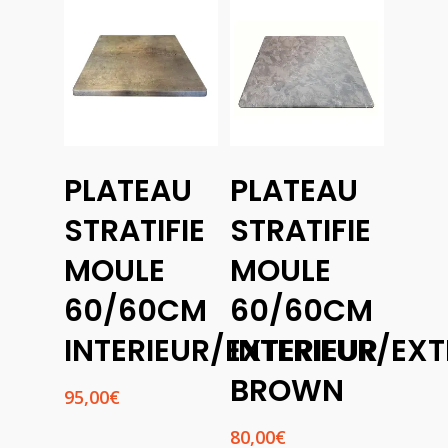
PLATEAU
PLATEAU
Ajouter
Ajouter
Au
Au
STRATIFIE
STRATIFIE
Panier
Panier
MOULE
MOULE
60/60CM
60/60CM
INTERIEUR/EXTERIEUR
INTERIEUR/EXT
BROWN
95,00
€
80,00
€