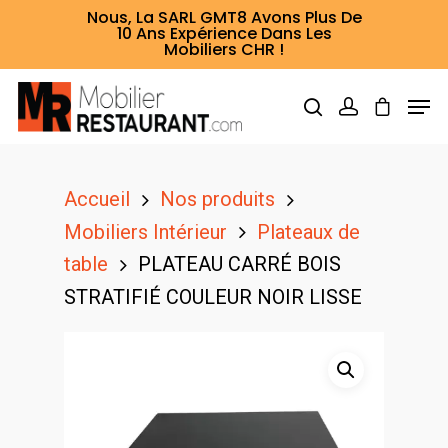
Nous, La SARL GMT8 Avons Plus De
10 Ans Expérience Dans Les
Mobiliers CHR !
Hit enter to search or ESC to close
Accueil
Nos produits
Mobiliers Intérieur
Plateaux de
table
PLATEAU CARRÉ BOIS
STRATIFIÉ COULEUR NOIR LISSE