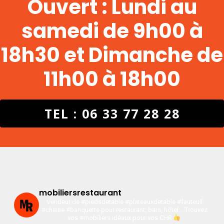
Ouvert : Lundi au
samedi de 9h00 à
18h30 et Dimanche de
11h00 à 18h00
TEL : 06 33 77 28 28
mobiliersrestaurant
Vendeur de #piedsdetable #plateauxdetable #fauteuil
#chaise #banquette pour restaurant, bars, hôtel…
Trouvez
vos #mobiliers idéaux pour vos CHR