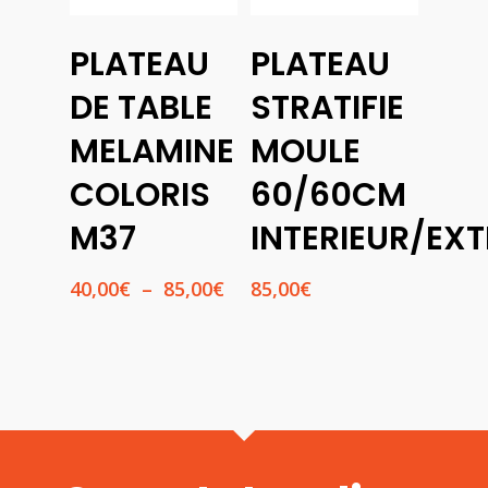
Choix
PLATEAU
PLATEAU
Des
Ajouter
Options
Au
DE TABLE
STRATIFIE
Panier
MELAMINE
MOULE
COLORIS
60/60CM
M37
INTERIEUR/EXT
Plage
40,00
€
–
85,00
€
85,00
€
de
prix :
40,00€
à
85,00€