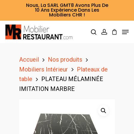
Nous, La SARL GMT8 Avons Plus De
10 Ans Expérience Dans Les
Mobiliers CHR !
Hit enter to search or ESC to close
Accueil
Nos produits
Mobiliers Intérieur
Plateaux de
table
PLATEAU MÉLAMINÉE
IMITATION MARBRE