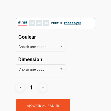
de
prix :
45,00€
à
2
3
4
réessayer
ERREUR
80,00€
Couleur
Choisir une option
Dimension
Choisir une option
AJOUTER AU PANIER