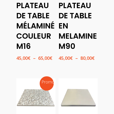
PLATEAU
PLATEAU
Des
Des
Options
Options
DE TABLE
DE TABLE
MÉLAMINÉ
EN
COULEUR
MELAMINE
M16
M90
Plage
Plage
45,00
€
–
65,00
€
45,00
€
–
80,00
€
de
de
prix :
prix :
45,00€
45,00€
à
à
Promo !
65,00€
80,00€