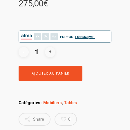
275,00
€
2
3
4
réessayer
ERREUR
AJOUTER AU PANIER
Catégories :
Mobiliers
,
Tables
Share
0