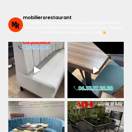
mobiliersrestaurant
Vendeur de #piedsdetable #plateauxdetable #fauteuil
#chaise #banquette pour restaurant, bars, hôtel…
Trouvez
vos #mobiliers idéaux pour vos CHR