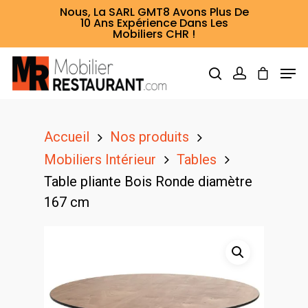
Nous, La SARL GMT8 Avons Plus De
10 Ans Expérience Dans Les
Mobiliers CHR !
Hit enter to search or ESC to close
Accueil
Nos produits
Mobiliers Intérieur
Tables
Table pliante Bois Ronde diamètre
167 cm