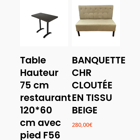
Choix
Table
BANQUETTE
Des
Ajouter
Options
Au
Hauteur
CHR
Panier
75 cm
CLOUTÉE
restaurant
EN TISSU
120*60
BEIGE
cm avec
280,00
€
pied F56