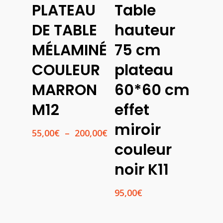
PLATEAU
Table
Des
Ajouter
Options
Au
DE TABLE
hauteur
Panier
MÉLAMINÉ
75 cm
COULEUR
plateau
MARRON
60*60 cm
M12
effet
miroir
Plage
55,00
€
–
200,00
€
de
couleur
prix :
55,00€
noir K11
à
200,00€
95,00
€