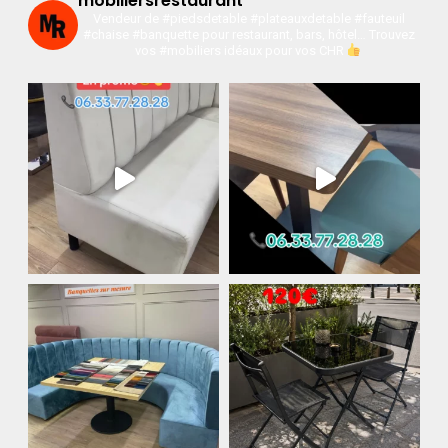
mobiliersrestaurant
Vendeur de #piedsdetable #plateauxdetable #fauteuil
#chaise #banquette pour restaurant, bars, hôtel…
Trouvez
vos #mobiliers idéaux pour vos CHR