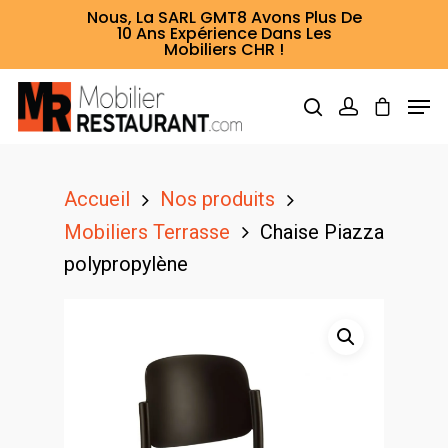
Nous, La SARL GMT8 Avons Plus De
10 Ans Expérience Dans Les
Mobiliers CHR !
Hit enter to search or ESC to close
Accueil
Nos produits
Mobiliers Terrasse
Chaise Piazza
polypropylène