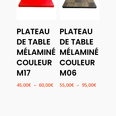
Choix
Choix
PLATEAU
PLATEAU
Des
Des
Options
Options
DE TABLE
DE TABLE
MÉLAMINÉ
MÉLAMINÉ
COULEUR
COULEUR
M17
M06
Plage
Plage
45,00
€
–
60,00
€
55,00
€
–
95,00
€
de
de
prix :
prix :
45,00€
55,00€
à
à
60,00€
95,00€