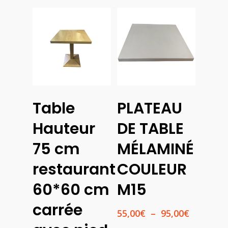
Choix
Lire La Suite
Table
PLATEAU
Des
Options
Hauteur
DE TABLE
75 cm
MÉLAMINÉ
restaurant
COULEUR
60*60 cm
M15
carrée
Plage
55,00
€
–
95,00
€
de