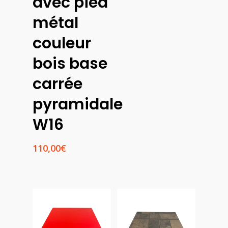
avec pied
prix :
métal
55,00€
à
couleur
95,00€
bois base
carrée
pyramidale
W16
110,00
€